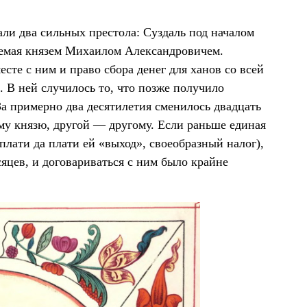
ли два сильных престола: Суздаль под началом
яемая князем Михаилом Александровичем.
сте с ним и право сбора денег для ханов со всей
. В ней случилось то, что позже получило
За примерно два десятилетия сменилось двадцать
му князю, другой — другому. Если раньше единая
плати да плати ей «выход», своеобразный налог),
сяцев, и договариваться с ним было крайне