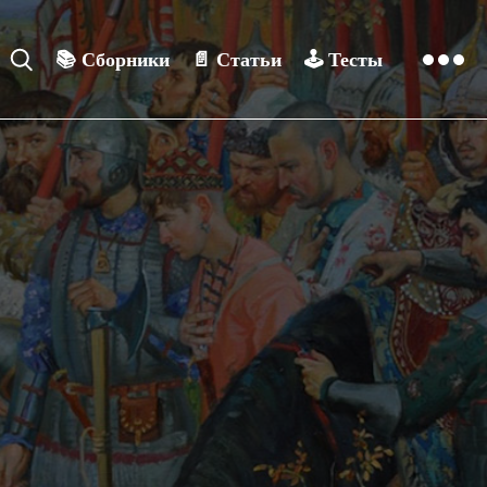
📚
Сборники
📄
Статьи
🕹️
Тесты