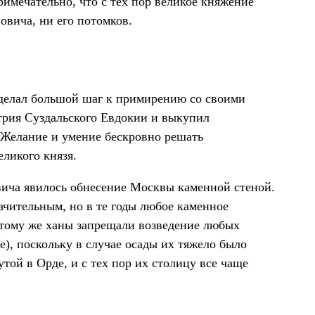
римечательно, что с тех пор великое княжение
овича, ни его потомков.
делал большой шаг к примирению со своими
трия Суздальского Евдокии и выкупил
 Желание и умение бескровно решать
еликого князя.
ича явилось обнесение Москвы каменной стеной.
ачительным, но в те годы любое каменное
К тому же ханы запрещали возведение любых
), поскольку в случае осады их тяжело было
той в Орде, и с тех пор их столицу все чаще