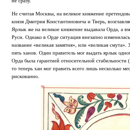
не сразу.
Не считая Москвы, на великое княжение претендова
князя Дмитрия Константиновича и Тверь, возглавл
Ярлык же на великое княжение выдавала Орда, а вме
Руси. Однако в Орде ситуация внезапно изменилась
название «великая замятня», или «великая смута». 
пять ханов. Один правитель мог выдать ярлык одно
Орда была гарантией относительной стабильности (
то теперь хан мог править всего лишь несколько ме
рискованно.