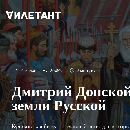
📄
Статья
👀
20463
🕓
2 минуты
Дмитрий Донско
земли Русской
Куликовская битва — главный эпизод, с которы