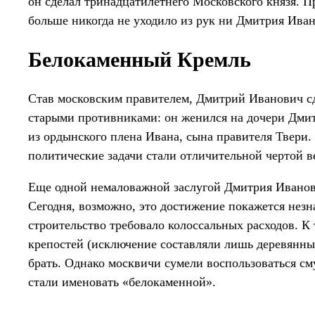
он сделал тринадцатилетнего Московского князя. П
больше никогда не уходило из рук ни Дмитрия Иван
Белокаменный Кремль
Став московским правителем, Дмитрий Иванович с
старыми противниками: он женился на дочери Дми
из ордынского плена Ивана, сына правителя Твери.
политические задачи стали отличительной чертой в
Еще одной немаловажной заслугой Дмитрия Иванов
Сегодня, возможно, это достижение покажется незн
строительство требовало колоссальных расходов. 
крепостей (исключение составляли лишь деревянные
брать. Однако москвичи сумели воспользоваться сму
стали именовать «белокаменной».