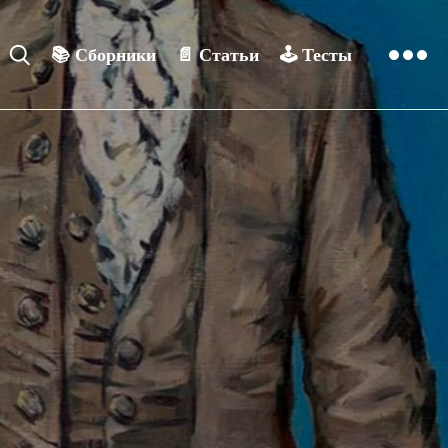
📚
Сборники
📄
Статьи
🕹️
Тесты