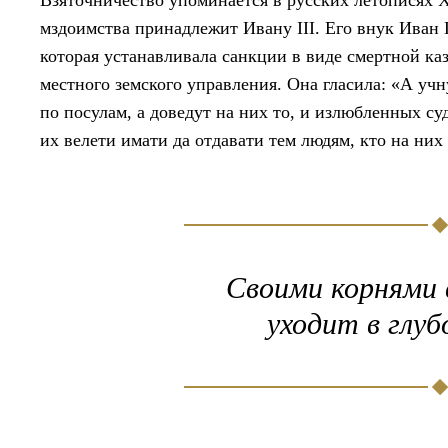
Взяточничество упоминается в русских летописях X
мздоимства принадлежит Ивану III. Его внук Иван 
которая устанавливала санкции в виде смертной к
местного земского управления. Она гласила: «А уч
по посулам, а доведут на них то, и излюбленных с
их велети имати да отдавати тем людям, кто на них
Своими корнями 
уходит в глуб