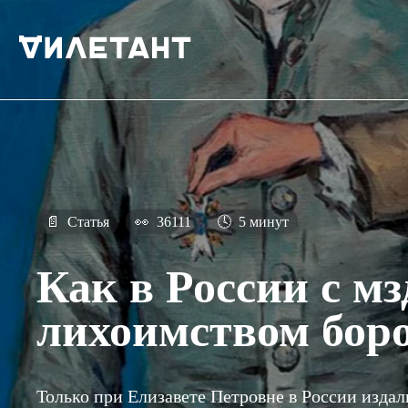
📄
Статья
👀
36111
🕓
5 минут
Как в России с м
лихоимством бор
Только при Елизавете Петровне в России издал