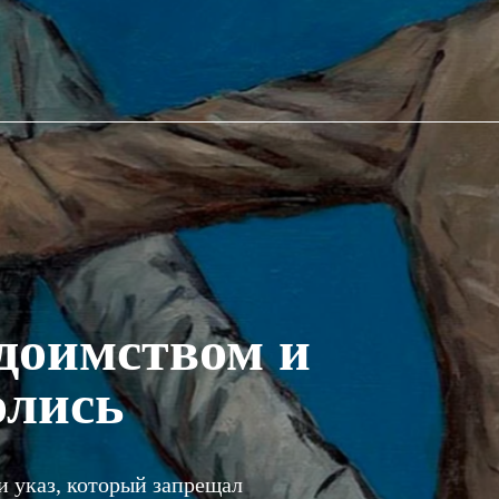
здоимством и
олись
и указ, который запрещал