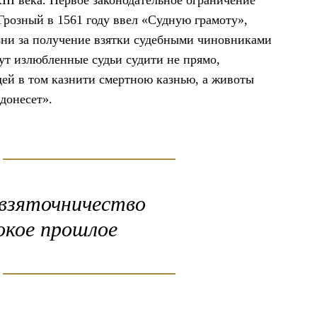
III века. Первое законодательное ограничение
Грозный в 1561 году ввел «Судную грамоту»,
азни за получение взятки судебными чиновниками
нут излюбленные судьи судити не прямо,
удей в том казнити смертною казнью, а животы
 донесет».
взяточничество
окое прошлое