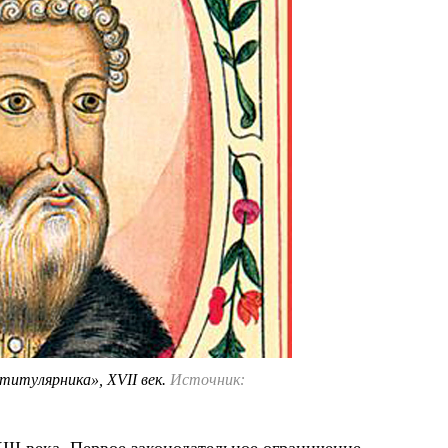
 титулярника», XVII век.
Источник: