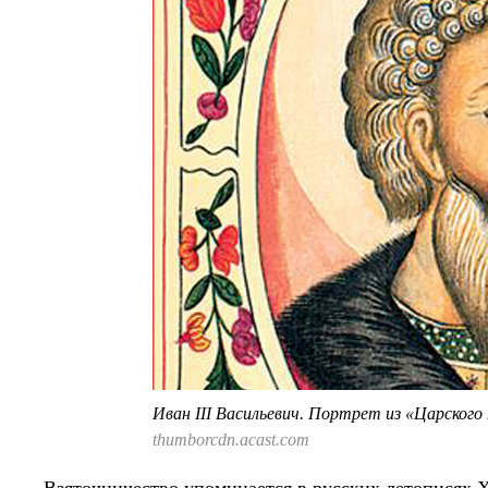
Иван III Васильевич. Портрет из «Царского
thumborcdn.acast.com