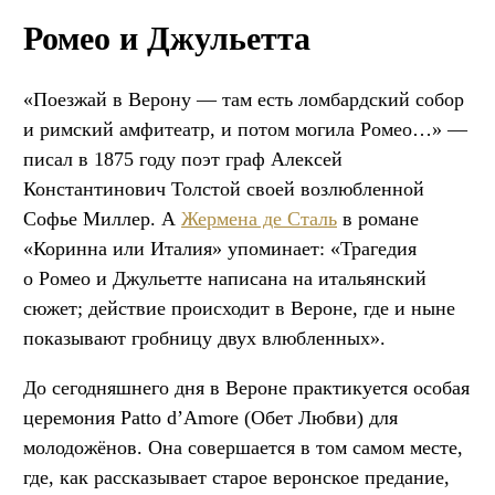
Ромео и Джульетта
«Поезжай в Верону — там есть ломбардский собор
и римский амфитеатр, и потом могила Ромео…» —
писал в 1875 году поэт граф Алексей
Константинович Толстой своей возлюбленной
Софье Миллер. А
Жермена де Сталь
в романе
«Коринна или Италия» упоминает: «Трагедия
о Ромео и Джульетте написана на итальянский
сюжет; действие происходит в Вероне, где и ныне
показывают гробницу двух влюбленных».
До сегодняшнего дня в Вероне практикуется особая
церемония Patto d’Amore (Обет Любви) для
молодожёнов. Она совершается в том самом месте,
где, как рассказывает старое веронское предание,