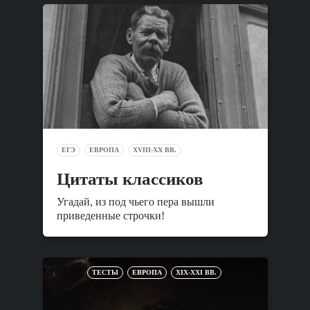
ЕГЭ
ЕВРОПА
XVIII-XX ВВ.
Цитаты классиков
Угадай, из под чьего пера вышли
приведенные строчки!
ТЕСТЫ
ЕВРОПА
XIX-XXI ВВ.