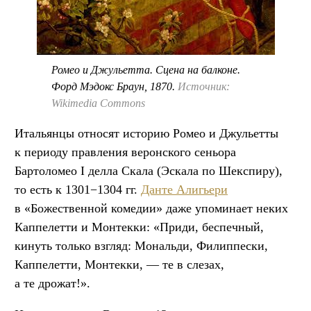
Ромео и Джульетта. Сцена на балконе.
Форд Мэдокс Браун, 1870.
Источник:
Wikimedia Commons
Итальянцы относят историю Ромео и Джульетты
к периоду правления веронского сеньора
Бартоломео I делла Скала (Эскала по Шекспиру),
то есть к 1301−1304 гг.
Данте Алигьери
в «Божественной комедии» даже упоминает неких
Каппелетти и Монтекки: «Приди, беспечный,
кинуть только взгляд: Мональди, Филиппески,
Каппелетти, Монтекки, — те в слезах,
а те дрожат!».