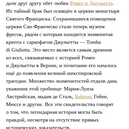
дали друг другу обет любви
Ромео и Джульетта
.
Их тайный брак был освящён в церкви монастыря
Святого Франциска. Сохранившиеся помещения
церкви Сан-Франческо стали теперь музеем
фресок, рядом с которым находится знаменитая
крипта с саркофагом Джульетты — Tomba
di Giulietta. Это место является самым древним
из всех, связываемых с историей Ромео
и Джульетты в Вероне, и почитание его началось
ещё до появления великой шекспировской
трагедии. Множество знаменитостей отдали дань
уважения этой гробнице: Мария-Луиза
Австрийская, мадам де Сталь,
Байрон
, Гейне,
Мюссе и другие. Все эти свидетельства говорят
о том, что легендарная история могла быть
правдой, несмотря на отсутствие прямых
исторических доказательств.