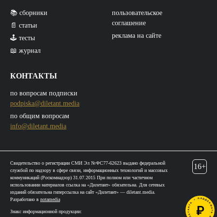
📚 сборники
пользовательское
соглашение
📄 статьи
реклама на сайте
🕹️ тесты
📖 журнал
КОНТАКТЫ
по вопросам подписки
podpiska@diletant.media
по общим вопросам
info@diletant.media
Свидетельство о регистрации СМИ Эл №ФС77-62623 выдано федеральной
16+
службой по надзору в сфере связи, информационных технологий и массовых
коммуникаций (Роскомнадзор) 31.07.2015 При полном или частичном
использовании материалов ссылка на «Дилетант» обязательна. Для сетевых
изданий обязательна гиперссылка на сайт «Дилетант» — diletant.media.
Разработано в
notamedia
Знакс информационной продукции: