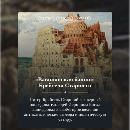
СТАТЬИ
ЕВРОПА
XVI ВЕК
«Вавилонская башня»
Брейгеля Старшего
Питер Брейгель Старший как верный
последователь идей Иеронима Босха
зашифровал в своём произведении
антикатолические взгляды и политическую
сатиру.