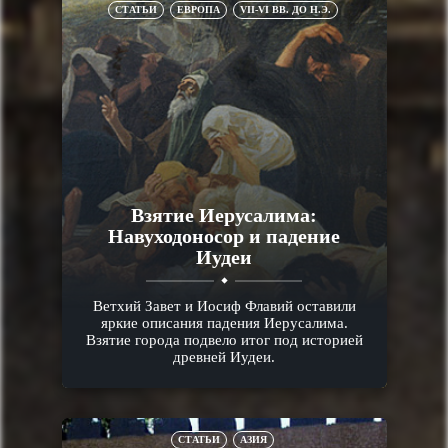
СТАТЬИ
ЕВРОПА
VII-VI ВВ. ДО Н.Э.
Взятие Иерусалима:
Навуходоносор и падение
Иудеи
Ветхий Завет и Иосиф Флавий оставили
яркие описания падения Иерусалима.
Взятие города подвело итог под историей
древней Иудеи.
СТАТЬИ
АЗИЯ