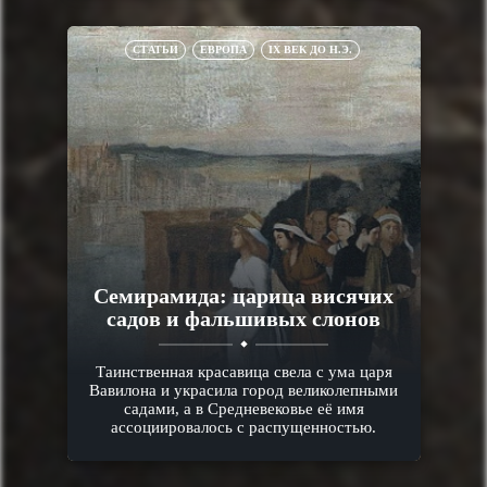
СТАТЬИ
ЕВРОПА
IX ВЕК ДО Н.Э.
Семирамида: царица висячих
садов и фальшивых слонов
Таинственная красавица свела с ума царя
Вавилона и украсила город великолепными
садами, а в Средневековье её имя
ассоциировалось с распущенностью.