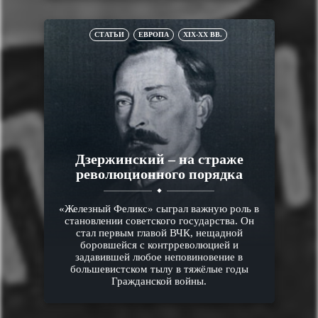
СТАТЬИ
ЕВРОПА
XIX-XX ВВ.
Дзержинский – на страже
революционного порядка
«Железный Феликс» сыграл важную роль в
становлении советского государства. Он
стал первым главой ВЧК, нещадной
боровшейся с контрреволюцией и
задавившей любое неповиновение в
большевистском тылу в тяжёлые годы
Гражданской войны.