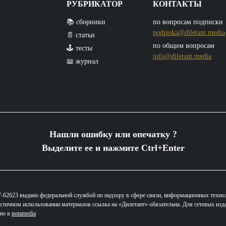
РУБРИКАТОР
КОНТАКТЫ
📚 сборники
по вопросам подписки
podpiska@diletant.media
📄 статьи
по общим вопросам
🕹️ тесты
info@diletant.media
📖 журнал
Нашли ошибку или опечатку ?
Выделите ее и нажмите Ctrl+Enter
62623 выдано федеральной службой по надзору в сфере связи, информационных техно
стичном использовании материалов ссылка на «Дилетант» обязательна. Для сетевых изд
ано в
notamedia