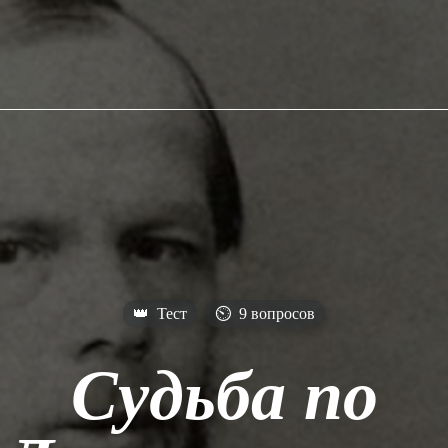
👑
Тест
⏲
9 вопросов
Судьба по