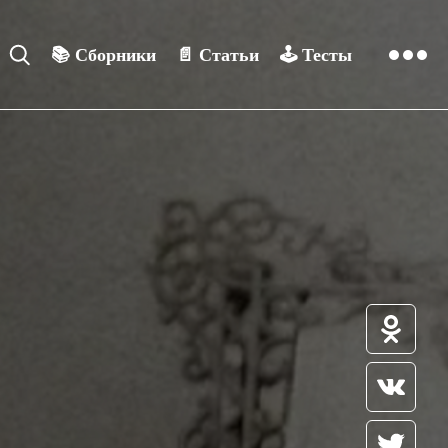
📚
Сборники
📄
Статьи
🕹️
Тесты