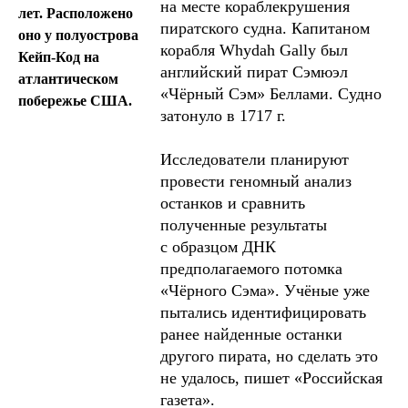
на месте кораблекрушения
лет. Расположено
пиратского судна. Капитаном
оно у полуострова
корабля Whydah Gally был
Кейп-Код на
английский пират Сэмюэл
атлантическом
«Чёрный Сэм» Беллами. Судно
побережье США.
затонуло в 1717 г.
Исследователи планируют
провести геномный анализ
останков и сравнить
полученные результаты
с образцом ДНК
предполагаемого потомка
«Чёрного Сэма». Учёные уже
пытались идентифицировать
ранее найденные останки
другого пирата, но сделать это
не удалось, пишет «Российская
газета».