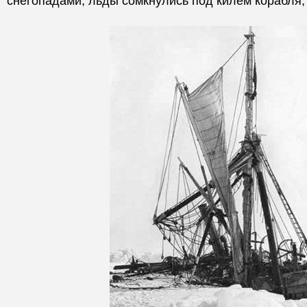
снегопадами, льды сомкнулись под килем корабля,