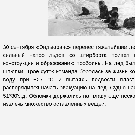
30 сентября «Эндьюранс» перенес тяжелейшие ле
сильный напор льдов со штирборта привел 
конструкции и образованию пробоины. На лед бы
шлюпки. Трое суток команда боролась за жизнь ко
воду при −27 °C и пытаясь подвести пласт
распорядился начать эвакуацию на лед. Судно нах
51°30'з.д. Обломки держались на плаву еще неско
извлечь множество оставленных вещей.