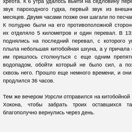
хребта. К 6 утра удалось выйти на седловину пер
звук пароходного гудка, первый звук из внеш
месяцев. Двумя часами позже они шагали по песча
К полудню были на его противоположной сторон
их отделяло 5 километров и один перевал. В 13
поднялись на последний перевал, с которого у
плыла небольшая китобойная шхуна, а у причала с
им пришлось столкнуться с еще одним препя
водопадом, обойти который не было сил, а по
сквозь него. Прошло еще немного времени, и они
продлился 36 часов.
Тем же вечером Уорсли отправился на китобойной 
Хокона, чтобы забрать троих оставшихся 
благополучно вернулись через день.