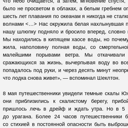
что небо очищается, а затем, мгновение спустя, 
было не просветом в облаках, а белым гребнем о
шесть лет плавания по океанам я никогда не сталк
волнами <…> Нас окружила белая нахлынувшая пе
нашу шлюпку подняло и бросило вперед, словно 
Мы находились в кипящем хаосе воды, но почему-
жила, наполовину полная воды, со смертельно
малейшими порывами ветра. Мы откачивали
сражающихся за жизнь, вычерпывая воду во все
попадалось под руки, и через десять минут неопр
что лодка снова живет», — вспоминал Шеклтон.
8 мая путешественники увидели темные скалы Юж
они приблизились к скалистому берегу, прибо
пришлось лечь в дрейф и ждать утра. Но в 5 
до урагана. Более 24 часов путешественники 
со стихией в постоянной опасности быть выброш