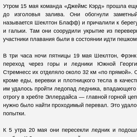
Утром 15 мая команда «Джеймс Кэрд» прошла еще
до изголовья залива. Они обогнули заметны
называется Шеклтон Блафф) и причалили к берегу
и гальки. Там они соорудили укрытие из переверн
участники плавания были в состоянии идти пешком
В три часа ночи пятницы 19 мая Шеклтон, Фрэнк
переход через горы и ледники Южной Георги
Стремнесс их отделяло около 32 км «по прямой». О
кроме еды, веревки и плотницкого тесла в качест
им удалось пройти ледопад ледника, впадающего 
отрогу в хребте Эллердайса — главной горной цеп
нужно было найти проходимый перевал. Это удалос
попытки.
К 5 утра 20 мая они пересекли ледник и подо