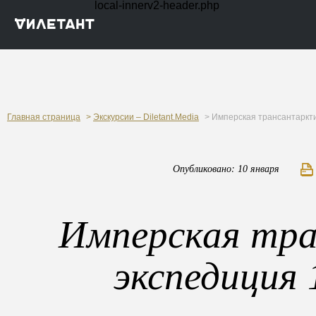
local-innerv2-header.php
Главная страница
>
Экскурсии – Diletant.Media
> Имперская трансантаркти
Опубликовано: 10 января
Имперская тра
экспедиция 