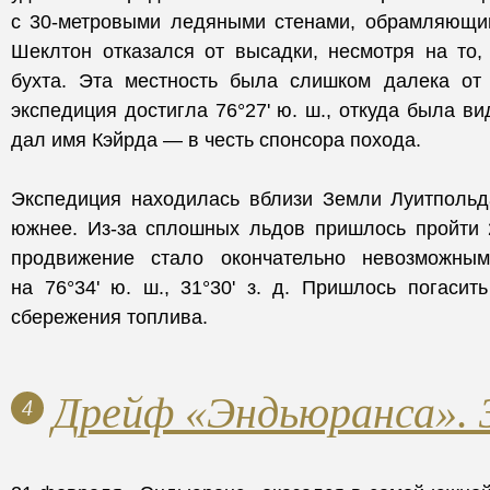
с 30-метровыми ледяными стенами, обрамляющи
Шеклтон отказался от высадки, несмотря на то,
бухта. Эта местность была слишком далека от
экспедиция достигла 76°27' ю. ш., откуда была в
дал имя Кэйрда — в честь спонсора похода.
Экспедиция находилась вблизи Земли Луитпольд
южнее. Из-за сплошных льдов пришлось пройти 2
продвижение стало окончательно невозможны
на 76°34' ю. ш., 31°30' з. д. Пришлось погасит
сбережения топлива.
Дрейф «Эндьюранса». 
4