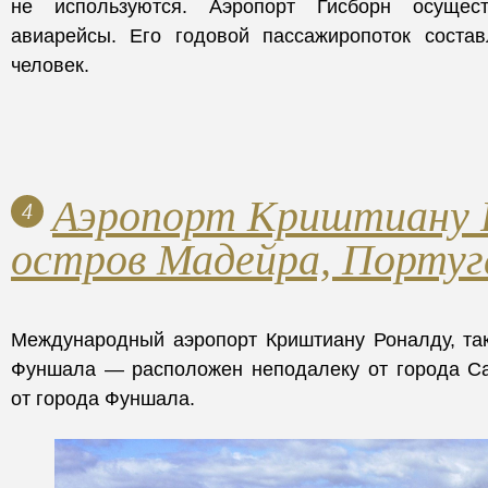
не используются. Аэропорт Гисборн осущест
авиарейсы. Его годовой пассажиропоток соста
человек.
Аэропорт Криштиану Р
4
остров Мадейра, Португ
Международный аэропорт Криштиану Роналду, так
Фуншала — расположен неподалеку от города Сан
от города Фуншала.