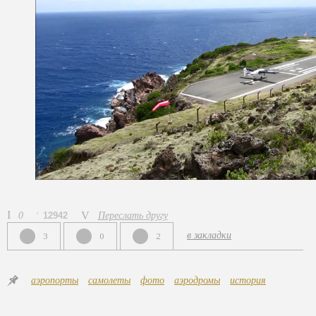
0
12942
Переслать другу
в закладки
3
0
2
аэропорты
самолеты
фото
аэродромы
история