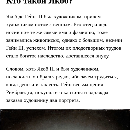
Кто такой Якоб?
Якоб де Гейн III был художником, причём
художником потомственным. Его отец и дед,
носившие те же самые имя и фамилию, тоже
занимались живописью, однако с большим, нежели
Гейн III, успехом. Итогом их плодотворных трудов
стало богатое наследство, доставшееся внуку.
Словом, хоть Якоб III и был художником,
но за кисть он брался редко, ибо зачем трудиться,
когда деньги и так есть. Гейн весьма ценил
Рембрандта, покупал его картины и однажды
заказал художнику два портрета.