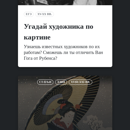
ЕГЭ
XV-XX ВВ.
Угадай художника по
картине
Узнаешь известных художников по их
работам? Сможешь ли ты отличить Ван
Гога от Рубенса?
СТАТЬИ
АЗИЯ
XVIII-XXI ВВ.