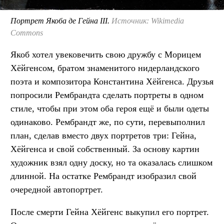
Портрет Якоба де Гейна III.
Источник: Wikimedia
Commons
Якоб хотел увековечить свою дружбу с Морицем
Хёйгенсом, братом знаменитого нидерландского
поэта и композитора Константина Хёйгенса. Друзья
попросили Рембрандта сделать портреты в одном
стиле, чтобы при этом оба героя ещё и были одеты
одинаково. Рембрандт же, по сути, перевыполнил
план, сделав вместо двух портретов три: Гейна,
Хёйгенса и свой собственный. За основу картин
художник взял одну доску, но та оказалась слишком
длинной. На остатке Рембрандт изобразил свой
очередной автопортрет.
После смерти Гейна Хёйгенс выкупил его портрет.