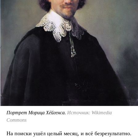
Портрет Морица Хёйгенса.
Источник: Wikimedia
Commons
На поиски ушёл целый месяц, и всё безрезультатно.