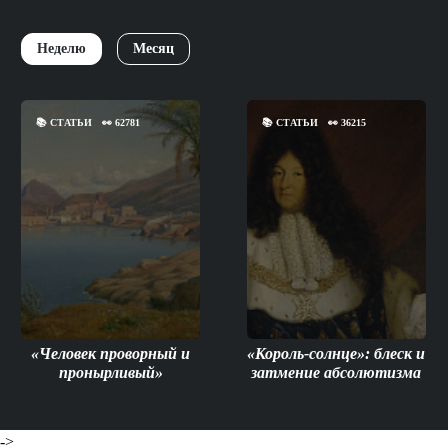
Неделю
Месяц
📚
СТАТЬИ
👀
62781
📚
СТАТЬИ
👀
36215
«Человек проворный и
«Король-солнце»: блеск и
пронырливый»
затмение абсолютизма
->