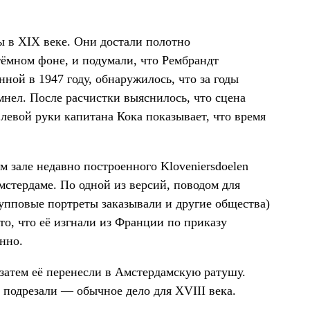
 в XIX веке. Они достали полотно
тёмном фоне, и подумали, что Рембрандт
нной в 1947 году, обнаружилось, что за годы
мнел. После расчистки выяснилось, что сцена
 левой руки капитана Кока показывает, что время
м зале недавно построенного Kloveniersdoelen
Амстердаме. По одной из версий, поводом для
упповые портреты заказывали и другие общества)
то, что её изгнали из Франции по приказу
нно.
, затем её перенесли в Амстердамскую ратушу.
 подрезали — обычное дело для XVIII века.