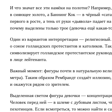
И что значат все эти намёки на полотне? Например,
в сияющее золото, а Баннинг Кок — в чёрный «сат
первого в росте, а тень от руки «дьявола» падает н
почему выделены только трое (девочка ещё какая-то
Один из вариантов интерпретации — религиозный.
о союзе голландских протестантов и католиков. Так
символизирует голландское протестантское руково
в лице лейтенанта.
Важный момент: фигуры почти в натуральную велич
метра). Таким образом Рембрандт создаёт иллюзию,
и окажутся рядом со зрителем.
Выделенная светом фигура девочки — концентрация
Человек перед ней — в шлеме с дубовым листом, ч
пехотинцев. Если всмотреться, то можно найти и са