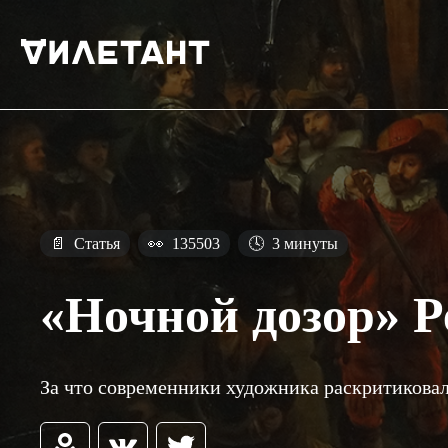
📄
Статья
👀
135503
🕓
3 минуты
«Ночной дозор» 
За что современники художника раскритиковал