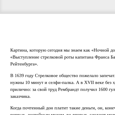
Картина, которую сегодня мы знаем как «Ночной до
«Выступление стрелковой роты капитана Франса Ба
Рейтенбурга».
В 1639 году Стрелковое общество пожелало запечатл
нужны 10 минут и селфи-палка. А в XVII веке без 
прилично: за свой труд Рембрандт получил 1600 гу
заказчика.
Когда почтенный дон платит такие деньги, он, конеч
первых, достойным мужем, во-вторых, сделают модн