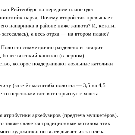
 ван Рейтенбург на переднем плане одет
анинский» наряд. Почему второй так превышает
а его напарника в районе ниже живота? И, кстати,
 затесалась), а весь отряд — на втором плане?
 Полотно симметрично разделено и говорит
, более высокий капитан (в чёрном)
дство, которое поддерживают лояльные католики
ину (за счёт масштаба полотна — 3,5 на 4,5
 что персонажи вот-вот спрыгнут с холста
 атрибутики аркебузиров (предтеча мушкетёров).
то также является традиционным мотивом этих
мого художника: он выглядывает из-за плеча