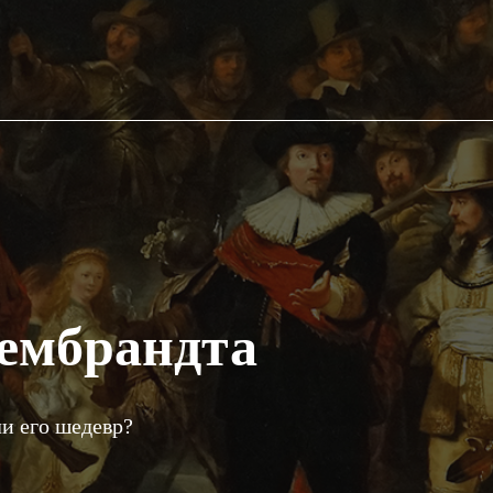
Рембрандта
и его шедевр?