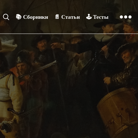
📚
Сборники
📄
Статьи
🕹️
Тесты