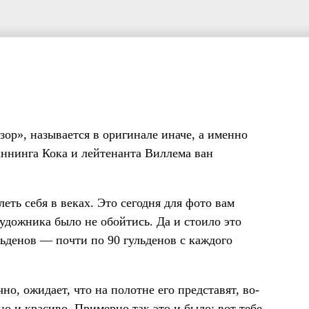
зор», называется в оригинале иначе, а именно
ннинга Кока и лейтенанта Виллема ван
еть себя в веках. Это сегодня для фото вам
художника было не обойтись. Да и стоило это
льденов — почти по 90 гульденов с каждого
но, ожидает, что на полотне его представят, во-
о и красиво. Примерно так это и было: вот тебе,