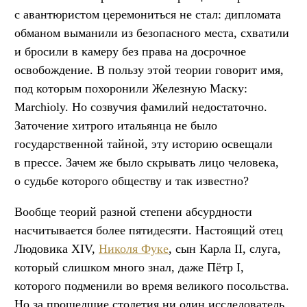
с авантюристом церемониться не стал: дипломата
обманом выманили из безопасного места, схватили
и бросили в камеру без права на досрочное
освобождение. В пользу этой теории говорит имя,
под которым похоронили Железную Маску:
Marchioly. Но созвучия фамилий недостаточно.
Заточение хитрого итальянца не было
государственной тайной, эту историю освещали
в прессе. Зачем же было скрывать лицо человека,
о судьбе которого обществу и так известно?
Вообще теорий разной степени абсурдности
насчитывается более пятидесяти. Настоящий отец
Людовика XIV,
Николя Фуке
, сын Карла II, слуга,
который слишком много знал, даже Пётр I,
которого подменили во время великого посольства.
Но за прошедшие столетия ни один исследователь