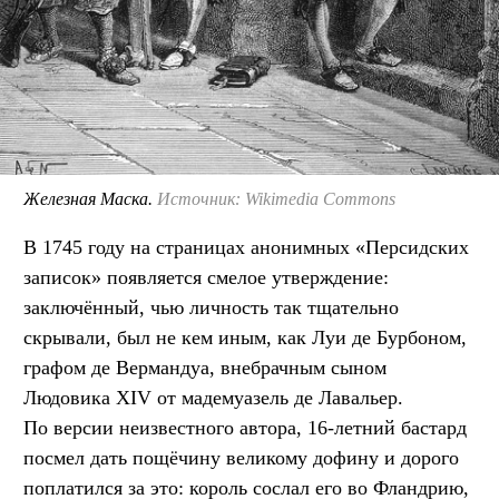
Железная Маска.
Источник: Wikimedia Commons
В 1745 году на страницах анонимных «Персидских
записок» появляется смелое утверждение:
заключённый, чью личность так тщательно
скрывали, был не кем иным, как Луи де Бурбоном,
графом де Вермандуа, внебрачным сыном
Людовика XIV от мадемуазель де Лавальер.
По версии неизвестного автора, 16-летний бастард
посмел дать пощёчину великому дофину и дорого
поплатился за это: король сослал его во Фландрию,