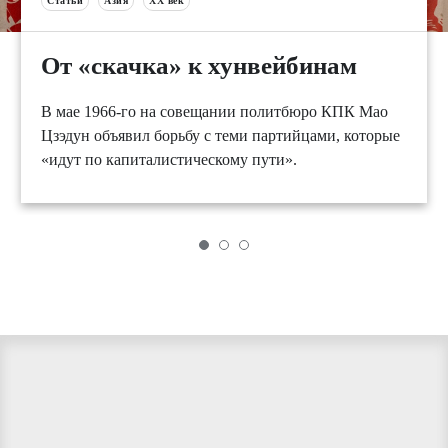
Статьи
Азия
XX век
От «скачка» к хунвейбинам
В мае 1966-го на совещании политбюро КПК Мао
Цзэдун объявил борьбу с теми партийцами, которые
«идут по капиталистическому пути».