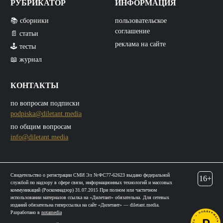
РУБРИКАТОР
ИНФОРМАЦИЯ
📚 сборники
пользовательское
соглашение
📄 статьи
реклама на сайте
🕹️ тесты
📖 журнал
КОНТАКТЫ
по вопросам подписки
podpiska@diletant.media
по общим вопросам
info@diletant.media
Свидетельство о регистрации СМИ Эл №ФС77-62623 выдано федеральной
16+
службой по надзору в сфере связи, информационных технологий и массовых
коммуникаций (Роскомнадзор) 31.07.2015 При полном или частичном
использовании материалов ссылка на «Дилетант» обязательна. Для сетевых
изданий обязательна гиперссылка на сайт «Дилетант» — diletant.media.
Разработано в
notamedia