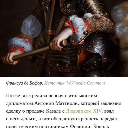
Франсуа де Бофор.
Источник: Wikimedia Commons
Позже выстрелила версия с итальянским
дипломатом Антонио Маттиоли, который заключил
сделку о продаже Казале с
Людовиком XIV
, взял
с него деньги, а вот обещанную крепость передал
политическим противникам Франции. Король