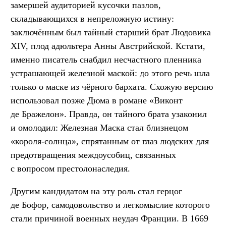
замершей аудиторией кусочки пазлов,
складывающихся в непреложную истину:
заключённым был тайный старший брат Людовика
XIV, плод адюльтера Анны Австрийской. Кстати,
именно писатель снабдил несчастного пленника
устрашающей железной маской: до этого речь шла
только о маске из чёрного бархата. Схожую версию
использовал позже Дюма в романе «Виконт
де Бражелон». Правда, он тайного брата узаконил
и омолодил: Железная Маска стал близнецом
«короля-солнца», спрятанным от глаз людских для
предотвращения междоусобиц, связанных
с вопросом престолонаследия.
Другим кандидатом на эту роль стал герцог
де Бофор, самодовольство и легкомыслие которого
стали причиной военных неудач Франции. В 1669