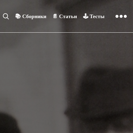
📚
Сборники
📄
Статьи
🕹️
Тесты