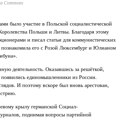
ia Commons
ечами было участие в Польской социалистической
Королевства Польши и Литвы. Благодаря этому
ционерами и писал статьи для коммунистических
ь познакомила его с Розой Люксембург и Юлианом
ибуна».
нную деятельность. Оказавшись за решёткой,
го появились единомышленники из России.
глядов. И поэтому вскоре был вновь арестован,
встрию.
левому крылу германской Социал-
 журналов, поднимая вопросы партийной