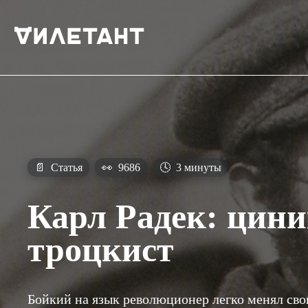
📄
Статья
👀
9686
🕓
3 минуты
Карл Радек: цини
троцкист
Бойкий на язык революционер легко менял сво