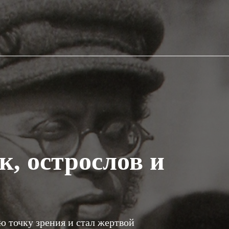
к, острослов и
ю точку зрения и стал жертвой