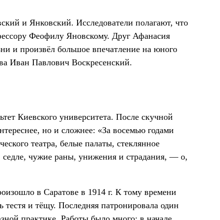
вский и Янковский. Исследователи полагают, что
фессору Феофилу Яновскому. Друг Афанасия
езни и произвёл большое впечатление на юного
ва Иван Павлович Воскресенский.
льтет Киевского университета. После скучной
нтереснее, но и сложнее: «За восемью годами
ческого театра, белые палаты, стеклянное
 седле, чужие раны, унижения и страдания, — о,
оизошло в Саратове в 1914 г. К тому времени
ь тестя и тёщу. Последняя патронировала один
азной практике. Работы было много: в начале