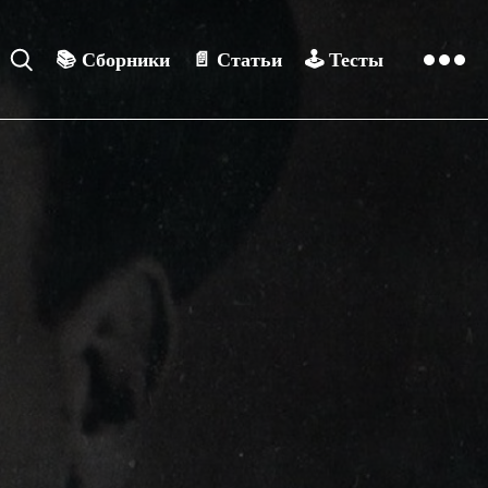
📚
Сборники
📄
Статьи
🕹️
Тесты