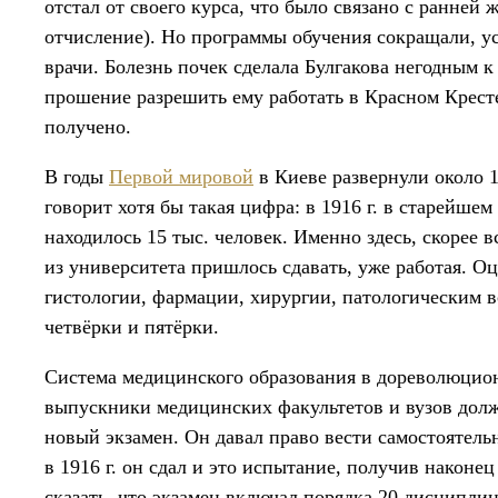
отстал от своего курса, что было связано с ранней 
отчисление). Но программы обучения сокращали, 
врачи. Болезнь почек сделала Булгакова негодным к 
прошение разрешить ему работать в Красном Кресте
получено.
В годы
Первой мировой
в Киеве развернули около 
говорит хотя бы такая цифра: в 1916 г. в старейш
находилось 15 тыс. человек. Именно здесь, скорее 
из университета пришлось сдавать, уже работая. О
гистологии, фармации, хирургии, патологическим
четвёрки и пятёрки.
Система медицинского образования в дореволюцион
выпускники медицинских факультетов и вузов должн
новый экзамен. Он давал право вести самостоятель
в 1916 г. он сдал и это испытание, получив наконец
сказать, что экзамен включал порядка 20 дисципли