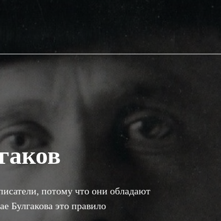
гаков
писатели, потому что они обладают
ае Булгакова это правило