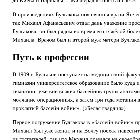
до Киева и Варшавы… Жизнерадостность и свет».
В произведениях Булгакова появляются врачи Янче
так Михаил Афанасьевич отдал дань уважение про
Булгакова, он был рядом во время его тяжёлой бол
Михаила. Врачом был и второй муж матери Булгако
Путь к профессии
В 1909 г. Булгаков поступает на медицинский факу
гимназии университетское образование было куда и
гимназии, уже вне всяких бассейнов трупы анатоми
молчание операционных, а затем три года метания в
проклятый бассейн войны». («Белая гвардия»)
Первое погружение Булгакова в «бассейн войны» пр
Михаил был уже женат, и на Волгу поехал навестит
из госпиталей, так что Михаил оказался на своеобр