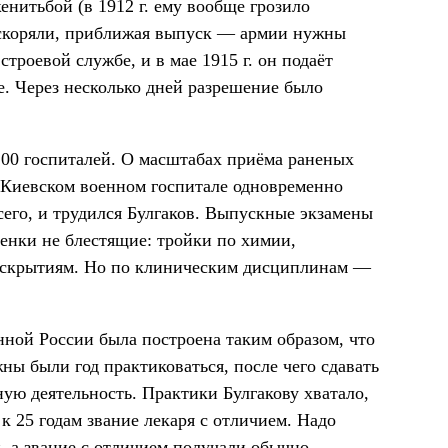
женитьбой (в 1912 г. ему вообще грозило
ускоряли, приближая выпуск — армии нужны
строевой службе, и в мае 1915 г. он подаёт
. Через несколько дней разрешение было
100 госпиталей. О масштабах приёма раненых
ем Киевском военном госпитале одновременно
всего, и трудился Булгаков. Выпускные экзамены
ценки не блестящие: тройки по химии,
 вскрытиям. Но по клиническим дисциплинам —
ной России была построена таким образом, что
ы были год практиковаться, после чего сдавать
ную деятельность. Практики Булгакову хватало,
 к 25 годам звание лекаря с отличием. Надо
н, а звание с отличием получали обычно