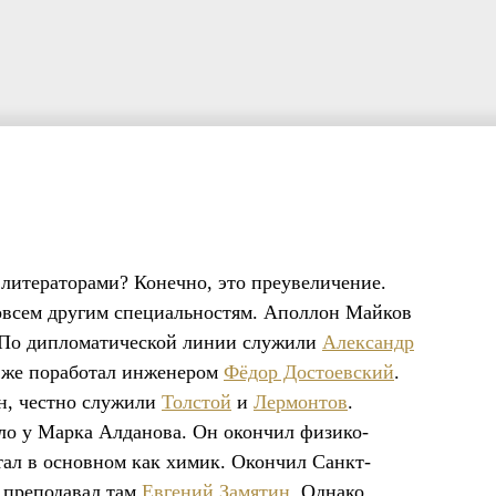
 литераторами? Конечно, это преувеличение.
совсем другим специальностям. Аполлон Майков
 По дипломатической линии служили
Александр
ё же поработал инженером
Фёдор Достоевский
.
н, честно служили
Толстой
и
Лермонтов
.
ло у Марка Алданова. Он окончил физико-
тал в основном как химик. Окончил Санкт-
 преподавал там
Евгений Замятин
. Однако