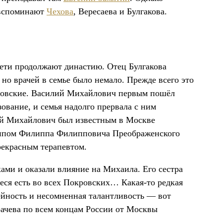
о вспоминают
Чехова
, Вересаева и Булгакова.
дети продолжают династию. Отец Булгакова
о врачей в семье было немало. Прежде всего это
ровские. Василий Михайлович первым пошёл
ование, и семья надолго прервала с ним
лай Михайлович был известным в Москве
отипом Филиппа Филипповича Преображенского
рекрасным терапевтом.
ами и оказали влияние на Михаила. Его сестра
еся есть во всех Покровских… Какая-то редкая
дейность и несомненная талантливость — вот
рачева по всем концам России от Москвы