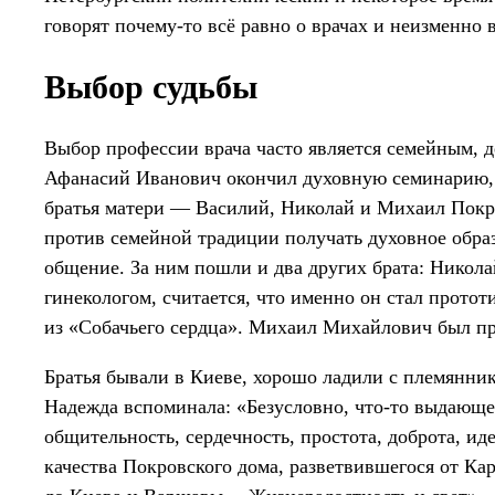
говорят почему-то всё равно о врачах и неизменн
Выбор судьбы
Выбор профессии врача часто является семейным, 
Афанасий Иванович окончил духовную семинарию, н
братья матери — Василий, Николай и Михаил Пок
против семейной традиции получать духовное образ
общение. За ним пошли и два других брата: Нико
гинекологом, считается, что именно он стал прот
из «Собачьего сердца». Михаил Михайлович был п
Братья бывали в Киеве, хорошо ладили с племянник
Надежда вспоминала: «Безусловно, что-то выдающе
общительность, сердечность, простота, доброта, и
качества Покровского дома, разветвившегося от Ка