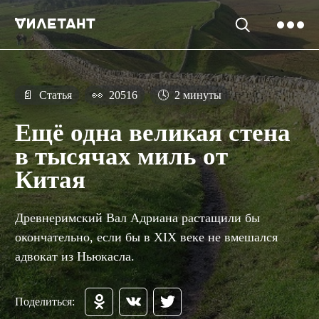
📄
Статья
👀
20516
🕓
2 минуты
Ещё одна великая стена
в тысячах миль от
Китая
Древнеримский Вал Адриана растащили бы
окончательно, если бы в XIX веке не вмешался
адвокат из Ньюкасла.
Поделиться: