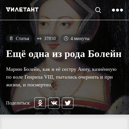
📄
Статья
👀
37810
🕓
4 минуты
Ещё одна из рода Болейн
Марию Болейн, как и её сестру Анну, казнённую
по воле Генриха VIII, пытались очернить и при
жизни, и посмертно.
Поделиться: