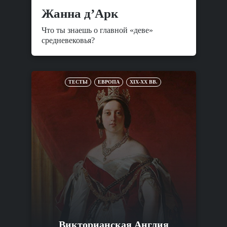
Жанна д’Арк
Что ты знаешь о главной «деве»
средневековья?
ТЕСТЫ
ЕВРОПА
XIX-XX ВВ.
Викторианская Англия