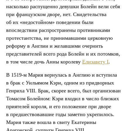
насколько распущенно девушки Болейн вели себя
при французском дворе, нет. Свидетельства
об их «недостойном» поведении были
впоследствии распространены противниками
протестантства, не принимавшими церковную
реформу в Англии и желавшими очернить
представителей всего рода Болейн и их потомков,
в том числе дочь Анны королеву
Елизавету I
.
В 1519-м Мария вернулась в Англию и вступила
в брак с Уильямом Кэри, одним из придворных
Генриха VIII. Брак, скорее всего, был организован
Томасом Болейном: Кэри входил в число близких
приятелей короля, и его положение при дворе
в предшествовавшие годы заметно укрепилось.
Мария также вошла в свиту Екатерины
Арагонской, супруги Генриха VIII.