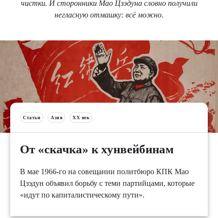
чистки. И сторонники Мао Цзэдуна словно получили
негласную отмашку: всё можно.
Статьи
Азия
XX век
От «скачка» к хунвейбинам
В мае 1966-го на совещании политбюро КПК Мао
Цзэдун объявил борьбу с теми партийцами, которые
«идут по капиталистическому пути».