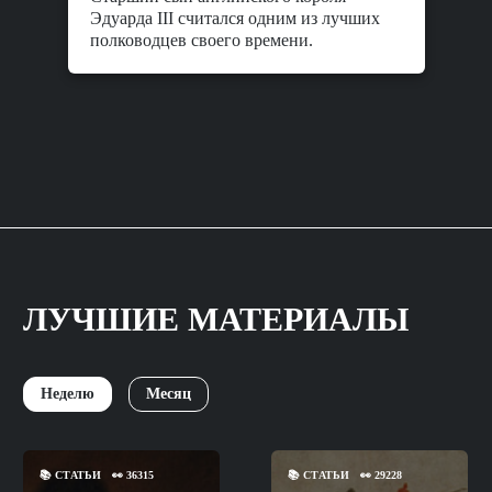
Эдуарда III считался одним из лучших
полководцев своего времени.
ЛУЧШИЕ МАТЕРИАЛЫ
Неделю
Месяц
📚
СТАТЬИ
👀
36315
📚
СТАТЬИ
👀
29228