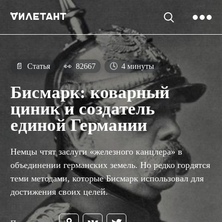
📄
Статья
👀
82667
🕓
4 минуты
Бисмарк: коварный
циник и создатель
единой Германии
Немцы чтят заслуги «железного канцлера» в
объединении германских земель. Но редко гордятся
теми методами, которые Бисмарк использовал для
достижения своих целей.