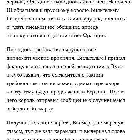
держав, объединённых одной династией. Наполеон
III обратился к прусскому королю Вильгельму
I с требованием снять кандидатуру родственника
и «дать письменное обещание впредь
не покушаться на достоинство Франции».
Последнее требование нарушало все
дипломатические приличия. Вильгельм I принял
французского посла в своей резиденции в Эмсе
и сухо заявил, что согласиться с такими
требованиями он не может, однако переговоры
на эту тему будут продолжены в Берлине. После
чего король отправил сообщение о случившемся
в Берлин Бисмарку.
Получив послание короля, Бисмарк, не моргнув
глазом, тут же взял карандаш и вычеркнул слова
о том, что «переговоры будут продолжены