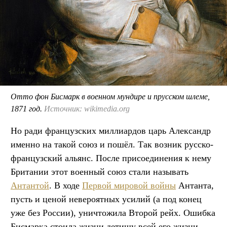
Отто фон Бисмарк в военном мундире и прусском шлеме,
1871 год.
Источник: wikimedia.org
Но ради французских миллиардов царь Александр
именно на такой союз и пошёл. Так возник русско-
французский альянс. После присоединения к нему
Британии этот военный союз стали называть
Антантой
. В ходе
Первой мировой войны
Антанта,
пусть и ценой невероятных усилий (а под конец
уже без России), уничтожила Второй рейх. Ошибка
Бисмарка стоила жизни детищу всей его жизни —