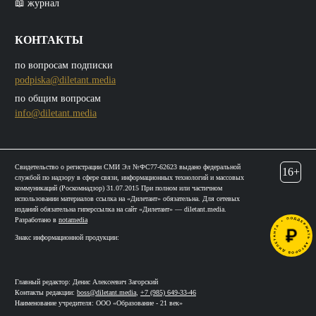
📖 журнал
КОНТАКТЫ
по вопросам подписки
podpiska@diletant.media
по общим вопросам
info@diletant.media
Свидетельство о регистрации СМИ Эл №ФС77-62623 выдано федеральной
16+
службой по надзору в сфере связи, информационных технологий и массовых
коммуникаций (Роскомнадзор) 31.07.2015 При полном или частичном
использовании материалов ссылка на «Дилетант» обязательна. Для сетевых
изданий обязательна гиперссылка на сайт «Дилетант» — diletant.media.
Разработано в
notamedia
Знакс информационной продукции:
Главный редактор: Денис Алексеевич Загорский
Контакты редакции:
boss@diletant.media
,
+7 (985) 649-33-46
Наименование учредителя: ООО «Образование - 21 век»