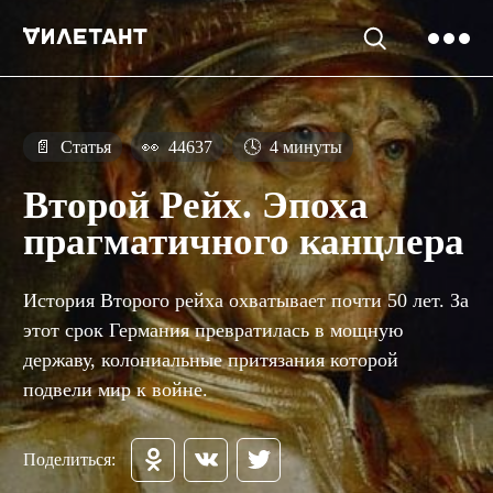
📄
Статья
👀
44637
🕓
4 минуты
Второй Рейх. Эпоха
прагматичного канцлера
История Второго рейха охватывает почти 50 лет. За
этот срок Германия превратилась в мощную
державу, колониальные притязания которой
подвели мир к войне.
Поделиться: