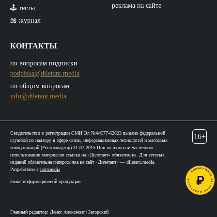
реклама на сайте
🕹️ тесты
📖 журнал
КОНТАКТЫ
по вопросам подписки
podpiska@diletant.media
по общим вопросам
info@diletant.media
Свидетельство о регистрации СМИ Эл №ФС77-62623 выдано федеральной
16+
службой по надзору в сфере связи, информационных технологий и массовых
коммуникаций (Роскомнадзор) 31.07.2015 При полном или частичном
использовании материалов ссылка на «Дилетант» обязательна. Для сетевых
изданий обязательна гиперссылка на сайт «Дилетант» — diletant.media.
Разработано в
notamedia
Знакс информационной продукции:
Главный редактор: Денис Алексеевич Загорский