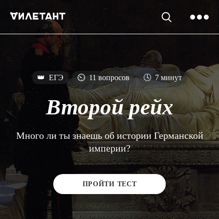
👑
ЕГЭ
⏲
11 вопросов
🕓
7 минут
Второй рейх
Много ли ты знаешь об истории Германской
империи?
ПРОЙТИ ТЕСТ