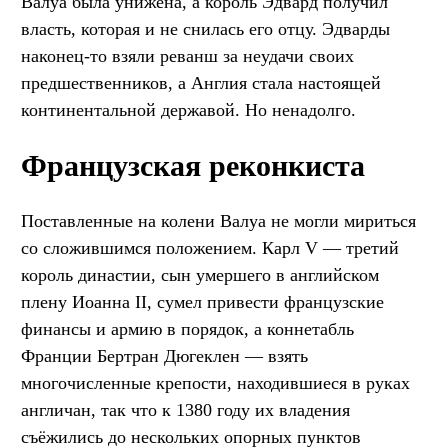
Валуа была унижена, а король Эдвард получил
власть, которая и не снилась его отцу. Эдварды
наконец-то взяли реванш за неудачи своих
предшественников, а Англия стала настоящей
континентальной державой. Но ненадолго.
Французская реконкиста
Поставленные на колени Валуа не могли мириться
со сложившимся положением. Карл V — третий
король династии, сын умершего в английском
плену Иоанна II, сумел привести французские
финансы и армию в порядок, а коннетабль
Франции Бертран Дюгеклен — взять
многочисленные крепости, находившиеся в руках
англичан, так что к 1380 году их владения
съёжились до нескольких опорных пунктов