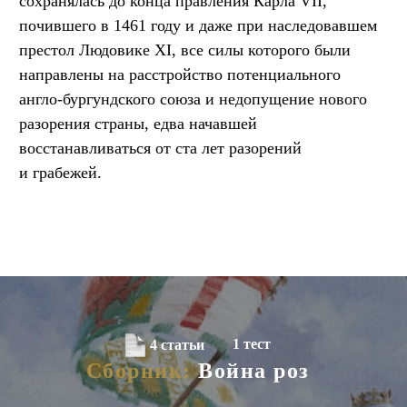
сохранялась до конца правления Карла VII,
почившего в 1461 году и даже при наследовавшем
престол Людовике XI, все силы которого были
направлены на расстройство потенциального
англо-бургундского союза и недопущение нового
разорения страны, едва начавшей
восстанавливаться от ста лет разорений
и грабежей.
1 тест
4 статьи
Сборник:
Война роз