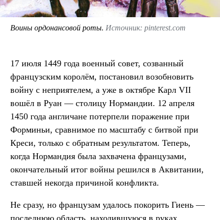
Воины ордонансовой роты.
Источник: pinterest.com
17 июля 1449 года военный совет, созванный
французским королём, постановил возобновить
войну с неприятелем, а уже в октябре Карл VII
вошёл в Руан — столицу Нормандии. 12 апреля
1450 года англичане потерпели поражение при
Форминьи, сравнимое по масштабу с битвой при
Креси, только с обратным результатом. Теперь,
когда Нормандия была захвачена французами,
окончательный итог войны решился в Аквитании,
ставшей некогда причиной конфликта.
Не сразу, но французам удалось покорить Гиень —
последнюю область, находившуюся в руках