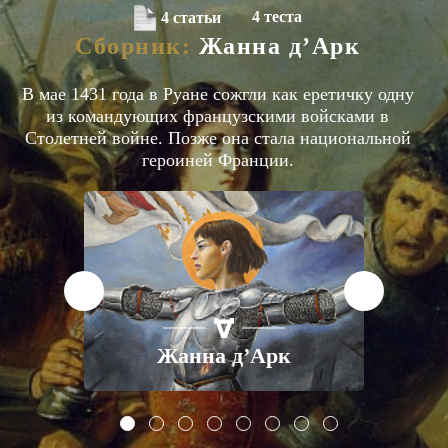
4 теста
4 статьи
Сборник:
Жанна д’Арк
В мае 1431 года в Руане сожгли как еретичку одну
из командующих французскими войсками в
Столетней войне. Позже она стала национальной
героиней Франции.
ЕГЭ
ЕВРОПА
XV ВЕК
ой
Жанна д’Арк
П