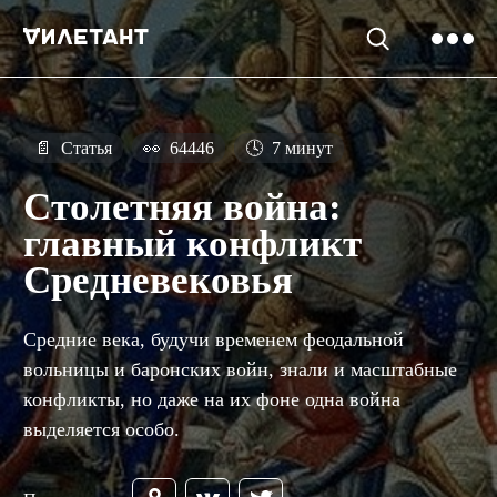
📄
Статья
👀
64446
🕓
7 минут
Столетняя война:
главный конфликт
Средневековья
Средние века, будучи временем феодальной
вольницы и баронских войн, знали и масштабные
конфликты, но даже на их фоне одна война
выделяется особо.