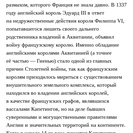
размахом, которого Франция не знала давно. В 1337
году английский король Эдуард III в ответ
на недружественные действия короля Филиппа VI,
попытавшегося лишить своего дальнего
родственника владений в Аквитании, объявил
войну французскому королю. Именно обладание
английскими королями Аквитанией (а точнее
её частью — Гиенью) стало одной из главных
причин Столетней войны, так как французским
королям приходилось мириться с существованием
внушительного земельного комплекса, который
находился во владении английских королей,
в качестве французских графов, являвшихся
вассалами Капетингов, но на деле бывших
суверенными и могущественными правителями
Англии и значительных территорий на континенте.
Когда в начале 14-го века династия Капетингов