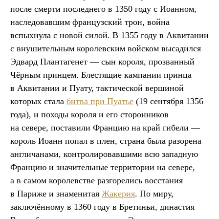
после смерти последнего в 1350 году с Иоанном,
наследовавшим французский трон, война
вспыхнула с новой силой. В 1355 году в Аквитании
с внушительным королевским войском высадился
Эдвард Плантагенет — сын короля, прозванный
Чёрным принцем. Блестящие кампании принца
в Аквитании и Пуату, тактической вершиной
которых стала
битва при Пуатье
(19 сентября 1356
года), и походы короля и его сторонников
на севере, поставили Францию на край гибели —
король Иоанн попал в плен, страна была разорена
англичанами, контролировавшими всю западную
Францию и значительные территории на севере,
а в самом королевстве разгорелись восстания
в Париже и знаменитая
Жакерия
. По миру,
заключённому в 1360 году в Бретиньи, династия