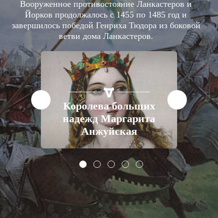
Вооруженное противостояние Ланкастеров и
Йорков продолжалось с 1455 по 1485 год и
завершилось победой Генриха Тюдора из боковой
ветви дома Ланкастеров.
СТАТЬИ
ЕВРОПА
XV ВЕК
Королева больших
й и
надежд Маргарита
Анжуйская
йо