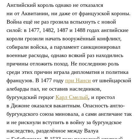
Английский король однако не отказался
ни от Аквитании, ни даже от французской короны.
Война ещё не раз грозила вспыхнуть с новой
силой: в 1477, 1482, 1487 и 1488 годах английские
короли грозили начать вооружённый конфликт,
собирали войска, а парламент санкционировал
военные расходы, однако всякий раз находились
причины отложить поход. Не последнюю роль
среди этих причин играла дипломатия и политика
французов. В 1477 году
при Нанси
от швейцарской
алебарды пал, не оставив наследников,
бургундский герцог
Карл Смелый
, и престол
в Дижоне оказался вакантным. Опасность англо-
бургундского союза миновала, а сами англичане так
и не рискнули вступить в войну за бургундское
наследство, разделённое между Валуа
и Габсбургами. В 1533 году последний крупный