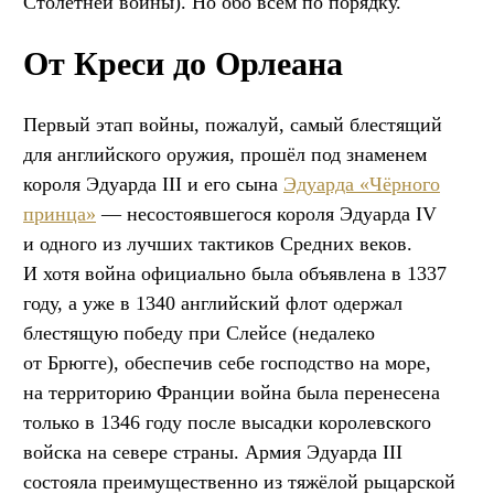
Столетней войны). Но обо всём по порядку.
От Креси до Орлеана
Первый этап войны, пожалуй, самый блестящий
для английского оружия, прошёл под знаменем
короля Эдуарда III и его сына
Эдуарда «Чёрного
принца»
— несостоявшегося короля Эдуарда IV
и одного из лучших тактиков Средних веков.
И хотя война официально была объявлена в 1337
году, а уже в 1340 английский флот одержал
блестящую победу при Слейсе (недалеко
от Брюгге), обеспечив себе господство на море,
на территорию Франции война была перенесена
только в 1346 году после высадки королевского
войска на севере страны. Армия Эдуарда III
состояла преимущественно из тяжёлой рыцарской