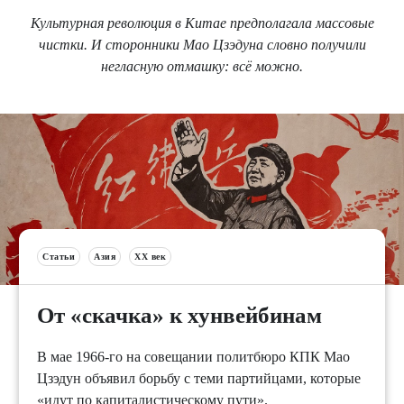
Культурная революция в Китае предполагала массовые
чистки. И сторонники Мао Цзэдуна словно получили
негласную отмашку: всё можно.
Статьи
Азия
XX век
От «скачка» к хунвейбинам
В мае 1966-го на совещании политбюро КПК Мао
Цзэдун объявил борьбу с теми партийцами, которые
«идут по капиталистическому пути».