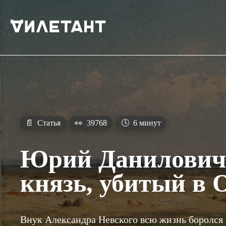
📄
Статья
👀
39768
🕓
6 минут
Юрий Данилович
князь, убитый в 
Внук Александра Невского всю жизнь боролся 