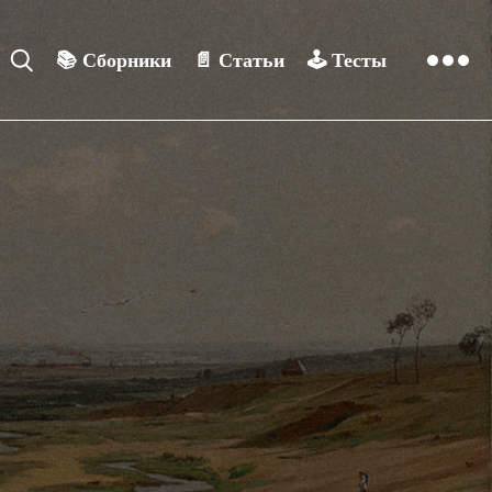
📚
Сборники
📄
Статьи
🕹️
Тесты