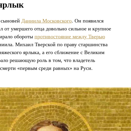
 ярлык
 сыновей
Даниила Московского
. Он появился
вал от умершего отца довольно сильное и крупное
бирало обороты
противостояние между Тверью
аниила. Михаил Тверской по праву старшинства
яжеского ярлыка, а его сближение с Великим
ало решающую роль в том, что владетель
смерти «первым среди равных» на Руси.