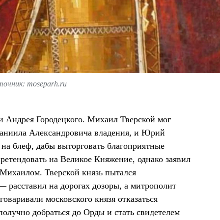
очник: moseparh.ru
ти Андрея Городецкого. Михаил Тверской мог
Даниила Александровича владения, и Юрий
 на блеф, дабы выторговать благоприятные
ретендовать на Великое Княжение, однако заявил
 Михаилом. Тверской князь пытался
— расставил на дорогах дозоры, а митрополит
оваривали московского князя отказаться
получно добраться до Орды и стать свидетелем