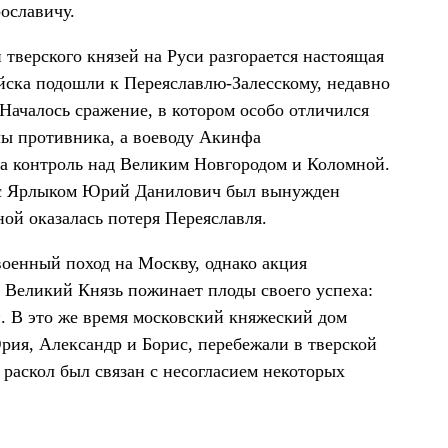
ославичу.
тверского князей на Руси разгорается настоящая
йска подошли к Переяславлю-Залесскому, недавно
ачалось сражение, в котором особо отличился
лы противника, а воеводу Акинфа
а контроль над Великим Новгородом и Коломной.
ы с Ярлыком Юрий Данилович был вынужден
ой оказалась потеря Переяславля.
оенный поход на Москву, однако акция
 Великий Князь пожинает плоды своего успеха:
. В это же время московский княжеский дом
рия, Александр и Борис, перебежали в тверской
 раскол был связан с несогласием некоторых