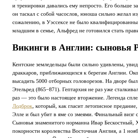
и тренировки давались ему непросто. Его больше з
он таскал с собой часослов, юноша сильно желал из
сожалению, в Уэссексе не было квалифицированных
младшим в семье, Альфред не готовился стать прав
Викинги в Англии: сыновья Р
Кентские земледельцы были сильно удивлены, увид
драккаров, приближающихся к берегам Англии. Окол
высадить 5000 отборных головорезов. На дворе был 
Этельред (865−871). Гептархия не раз уже сталкива
раз — это было настоящее вторжение. Легенда спл
Лодброк
, который, как гласит летописное предание
Элле и был убит в яме со змеями. Финальный визг с
Сыновья знаменитого норманна Ивар Бескостный, 
покорности королевства Восточная Англия, а 1 нояб