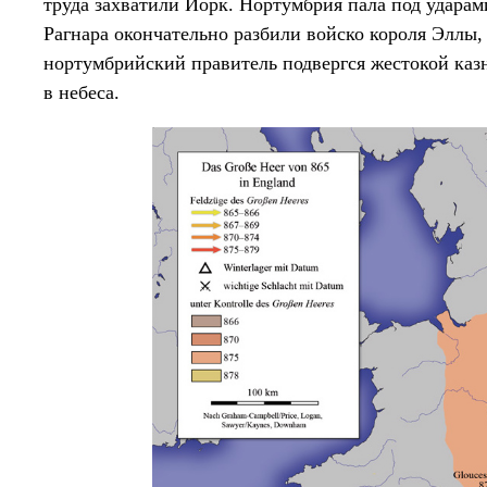
труда захватили Йорк. Нортумбрия пала под ударами
Рагнара окончательно разбили войско короля Эллы, 
нортумбрийский правитель подвергся жестокой казн
в небеса.