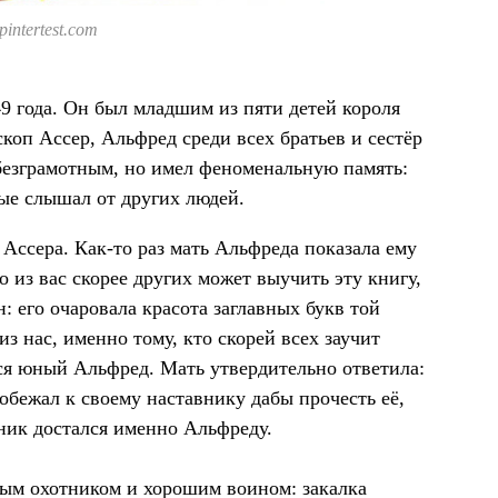
intertest.com
49 года. Он был младшим из пяти детей короля
скоп Ассер, Альфред среди всех братьев и сестёр
я безграмотным, но имел феноменальную память:
ые слышал от других людей.
 Ассера. Как-то раз мать Альфреда показала ему
то из вас скорее других может выучить эту книгу,
: его очаровала красота заглавных букв той
з нас, именно тому, кто скорей всех заучит
ся юный Альфред. Мать утвердительно ответила:
побежал к своему наставнику дабы прочесть её,
рник достался именно Альфреду.
лым охотником и хорошим воином: закалка