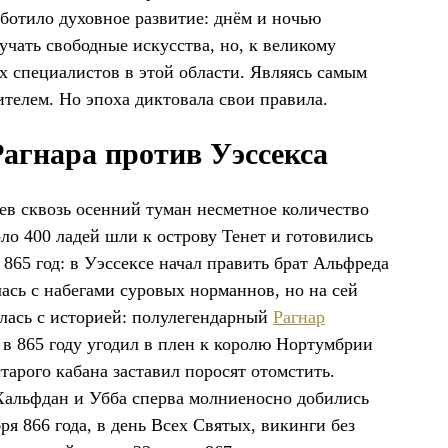
аботило духовное развитие: днём и ночью
учать свободные искусства, но, к великому
 специалистов в этой области. Являясь самым
ителем. Но эпоха диктовала свои правила.
агнара против Уэссекса
ев сквозь осенний туман несметное количество
о 400 ладей шли к острову Тенет и готовились
865 год: в Уэссексе начал править брат Альфреда
лась с набегами суровых норманнов, но на сей
елась с историей: полулегендарный
Рагнар
, в 865 году угодил в плен к королю Нортумбрии
тарого кабана заставил поросят отомстить.
Хальфдан и Убба сперва молниеносно добились
ря 866 года, в день Всех Святых, викинги без