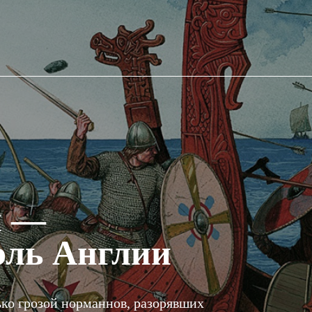
й —
оль Англии
ко грозой норманнов, разорявших