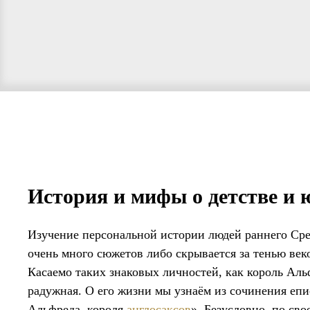
История и мифы о детстве и 
Изучение персональной истории людей раннего Сре
очень много сюжетов либо скрывается за тенью веко
Касаемо таких знаковых личностей, как король Аль
радужная. О его жизни мы узнаём из сочинения еп
Альфреда, короля
англосаксов
». Безусловно, по св