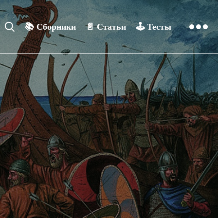
📚
Сборники
📄
Статьи
🕹️
Тесты