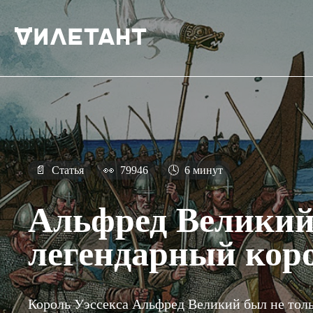
📄
Статья
👀
79946
🕓
6 минут
Альфред Велики
легендарный кор
Король Уэссекса Альфред Великий был не толь