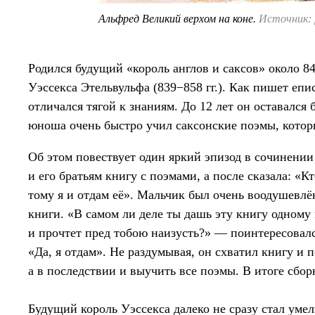
Альфред Великий верхом на коне.
Источник: p
Родился будущий «король англов и саксов» около 8
Уэссекса Этельвульфа (839−858 гг.). Как пишет епи
отличался тягой к знаниям. До 12 лет он оставалс
юноша очень быстро учил саксонские поэмы, котор
Об этом повествует один яркий эпизод в сочинении
и его братьям книгу с поэмами, а после сказала: «К
тому я и отдам её». Мальчик был очень воодушевлён
книги. «В самом ли деле ты дашь эту книгу одному и
и прочтет пред тобою наизусть?» — поинтересовал
«Да, я отдам». Не раздумывая, он схватил книгу и 
а в последствии и выучить все поэмы. В итоге сбо
Будущий король Уэссекса далеко не сразу стал уме