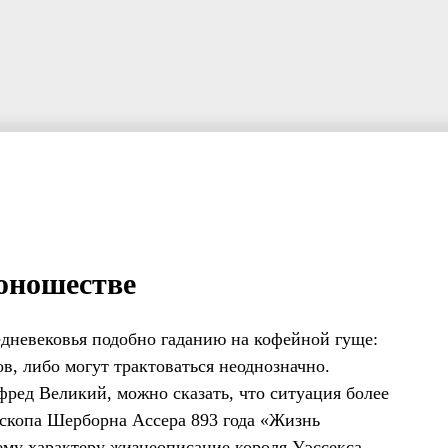
юношестве
дневековья подобно гаданию на кофейной гуще:
в, либо могут трактоваться неоднозначно.
фред Великий, можно сказать, что ситуация более
ископа Шерборна Ассера 893 года «Жизнь
оему характеру жизнеописание короля Уэссекса