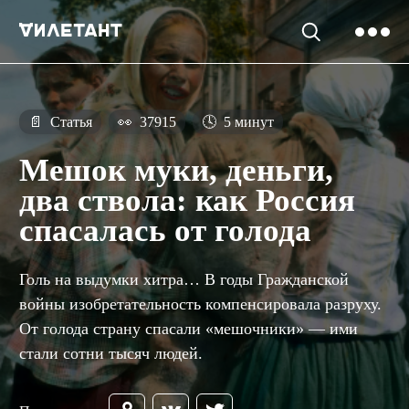
📄
Статья
👀
37915
🕓
5 минут
Мешок муки, деньги,
два ствола: как Россия
спасалась от голода
Голь на выдумки хитра… В годы Гражданской
войны изобретательность компенсировала разруху.
От голода страну спасали «мешочники» — ими
стали сотни тысяч людей.