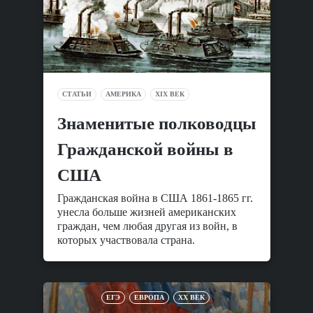
СТАТЬИ
АМЕРИКА
XIX ВЕК
Знаменитые полководцы
Гражданской войны в
США
Гражданская война в США 1861-1865 гг.
унесла больше жизней американских
граждан, чем любая другая из войн, в
которых участвовала страна.
ЕГЭ
ЕВРОПА
XX ВЕК