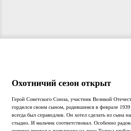
Охотничий сезон открыт
Герой Советского Союза, участник Великой Отече
гордился своим сыном, родившимся в феврале 1939 г
всегда был справедлив. Он хотел сделать из сына н
стыдно. И мальчик соответствовал. Особенно радов
интерес привел к появлению на лице Толика глубок