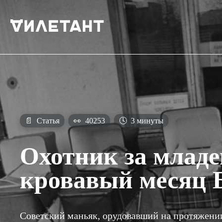
📄
Статья
👀
40253
🕓
3 минуты
Охотник за млад
кровавый месяц 
Советский маньяк, орудовавший на протяжении