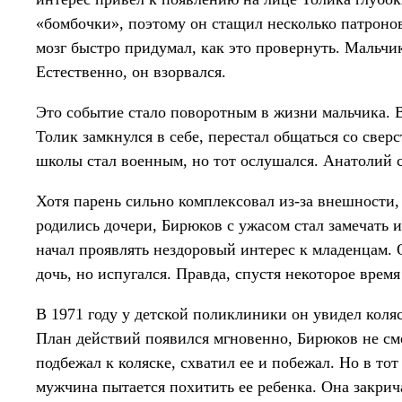
«бомбочки», поэтому он стащил несколько патронов
мозг быстро придумал, как это провернуть. Мальчик
Естественно, он взорвался.
Это событие стало поворотным в жизни мальчика. В
Толик замкнулся в себе, перестал общаться со свер
школы стал военным, но тот ослушался. Анатолий с
Хотя парень сильно комплексовал из-за внешности, 
родились дочери, Бирюков с ужасом стал замечать 
начал проявлять нездоровый интерес к младенцам. 
дочь, но испугался. Правда, спустя некоторое врем
В 1971 году у детской поликлиники он увидел коляс
План действий появился мгновенно, Бирюков не с
подбежал к коляске, схватил ее и побежал. Но в тот
мужчина пытается похитить ее ребенка. Она закри