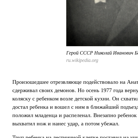
Герой СССР Николай Иванович Б
ru.wikipedia.org
Произошедшее отрезвляюще подействовало на Анат
сдерживал своих демонов. Но осень 1977 года верн
коляску с ребенком возле детской кухни. Он схвати
достал ребенка и вошел с ним в ближайший подъез
положил младенца и распеленал. Внезапно ребенок 
выхватил нож и нанес удар, а потом убежал.
Труп ребенка на лестничной клетке поставил на уш