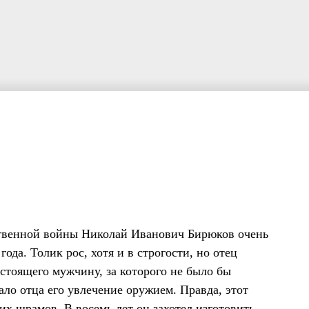
ственной войны Николай Иванович Бирюков очень
ода. Толик рос, хотя и в строгости, но отец
астоящего мужчину, за которого не было бы
ало отца его увлечение оружием. Правда, этот
их шрамов. В восемь лет он захотел изготовить