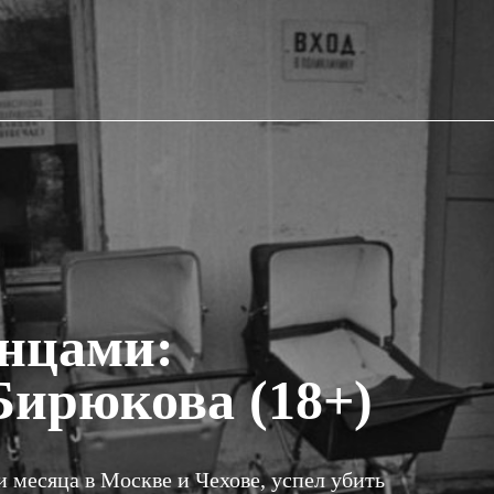
енцами:
Бирюкова (18+)
 месяца в Москве и Чехове, успел убить