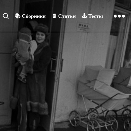
📚
Сборники
📄
Статьи
🕹️
Тесты