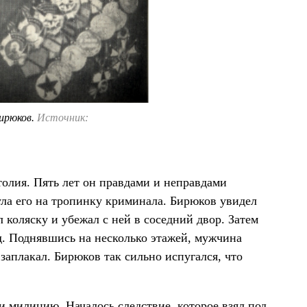
ирюков.
Источник:
олия. Пять лет он правдами и неправдами
ула его на тропинку криминала. Бирюков увидел
л коляску и убежал с ней в соседний двор. Затем
д. Поднявшись на несколько этажей, мужчина
заплакал. Бирюков так сильно испугался, что
и милицию. Началось следствие, которое взял под