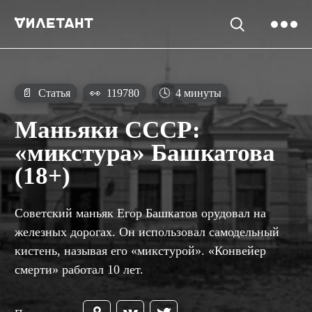
📄
Статья
👀
119780
🕓
4 минуты
Маньяки СССР:
«микстура» Башкатова
(18+)
Советский маньяк Егор Башкатов орудовал на
железных дорогах. Он использовал самодельный
кистень, называя его «микстурой». «Конвейер
смерти» работал 10 лет.