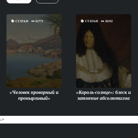
📚
СТАТЬИ
👀
62773
📚
СТАТЬИ
👀
36192
«Человек проворный и
«Король-солнце»: блеск и
пронырливый»
затмение абсолютизма
->