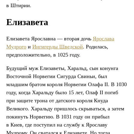
в Штирии.
Елизавета
Елизавета Ярославна — вторая дочь
Ярослава
Мудрого
и
Ингигерды Шведской
. Родилась,
предположительно, в 1025 году.
Будущий муж Елизаветы, Харальд, сын конунга
Восточной Норвегии Сигурда Свиньи, был
младшим братом короля Норвегии Олафа II. В 1030
году, когда Харальду было 15 лет, Олаф II погиб
при защите трона от датского короля Кнуда
Великого. Харальду пришлось скрываться, а затем
покинуть Норвегию. В 1031 году он прибыл
в Киев, где поступил на службу к Ярославу
Мудрому. Он сватался к Елизавете. Но тогда