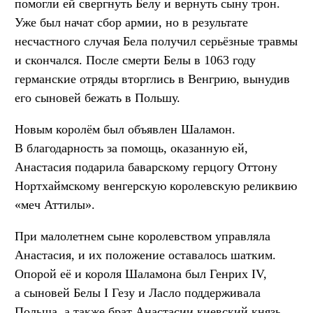
помогли ей свергнуть Белу и вернуть сыну трон.
Уже был начат сбор армии, но в результате
несчастного случая Бела получил серьёзные травмы
и скончался. После смерти Белы в 1063 году
германские отряды вторглись в Венгрию, вынудив
его сыновей бежать в Польшу.
Новым королём был объявлен Шаламон.
В благодарность за помощь, оказанную ей,
Анастасия подарила баварскому герцогу Оттону
Нортхаймскому венгерскую королевскую реликвию
«меч Аттилы».
При малолетнем сыне королевством управляла
Анастасия, и их положение оставалось шатким.
Опорой её и короля Шаламона был Генрих IV,
а сыновей Белы I Гезу и Ласло поддерживала
Польша, а также брат Анастасии киевский князь