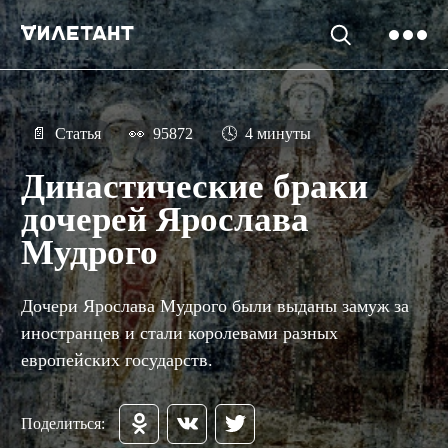
📄
Статья
👀
95872
🕓
4 минуты
Династические браки
дочерей Ярослава
Мудрого
Дочери Ярослава Мудрого были выданы замуж за
иностранцев и стали королевами разных
европейских государств.
Поделиться: