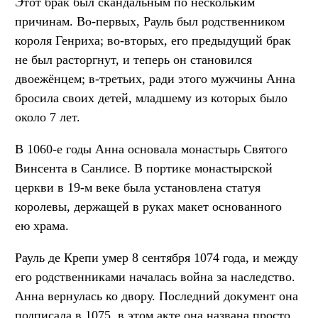
Этот брак был скандальным по нескольким
причинам. Во-первых, Рауль был родственником
короля Генриха; во-вторых, его предыдущий брак
не был расторгнут, и теперь он становился
двоежёнцем; в-третьих, ради этого мужчины Анна
бросила своих детей, младшему из которых было
около 7 лет.
В 1060-е годы Анна основала монастырь Святого
Винсента в Санлисе. В портике монастырской
церкви в 19-м веке была установлена статуя
королевы, держащей в руках макет основанного
ею храма.
Рауль де Крепи умер 8 сентября 1074 года, и между
его родственниками началась война за наследство.
Анна вернулась ко двору. Последний документ она
подписала в 1075, в этом акте она названа просто