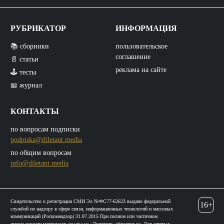
РУБРИКАТОР
ИНФОРМАЦИЯ
📚 сборники
пользовательское
соглашение
📄 статьи
реклама на сайте
🕹️ тесты
📖 журнал
КОНТАКТЫ
по вопросам подписки
podpiska@diletant.media
по общим вопросам
info@diletant.media
Свидетельство о регистрации СМИ Эл №ФС77-62623 выдано федеральной
16+
службой по надзору в сфере связи, информационных технологий и массовых
коммуникаций (Роскомнадзор) 31.07.2015 При полном или частичном
использовании материалов ссылка на «Дилетант» обязательна. Для сетевых