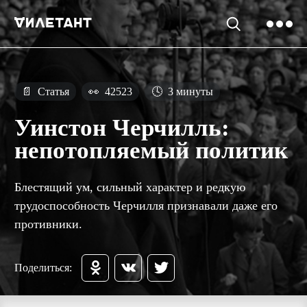
📄
Статья
👀
42523
🕓
3 минуты
Уинстон Черчилль:
непотопляемый политик
Блестящий ум, сильный характер и редкую
трудоспособность Черчилля признавали даже его
противники.
Поделиться: