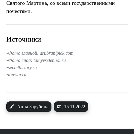
Святого Мартина, со всеми государственными
почестями.
Источники
Фото главной: art.branipick.com
Фото лида: tainyvselennoi.ru
secrethistory.su
topwar.ru
🖋
Анна Зарубина
📅
15.11.2022