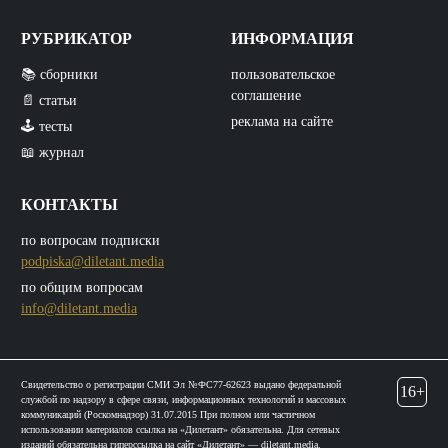
РУБРИКАТОР
ИНФОРМАЦИЯ
📚 сборники
пользовательское
соглашение
📄 статьи
реклама на сайте
🕹️ тесты
📖 журнал
КОНТАКТЫ
по вопросам подписки
podpiska@diletant.media
по общим вопросам
info@diletant.media
Свидетельство о регистрации СМИ Эл №ФС77-62623 выдано федеральной
16+
службой по надзору в сфере связи, информационных технологий и массовых
коммуникаций (Роскомнадзор) 31.07.2015 При полном или частичном
использовании материалов ссылка на «Дилетант» обязательна. Для сетевых
изданий обязательна гиперссылка на сайт «Дилетант» — diletant.media.