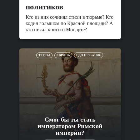
политиков
Кто из них сочинял стихи в тюрьме? Кто
ходил голышом по Красной площади? А
кто писал книги о Моцарте?
ТЕСТЫ
ЕВРОПА
I ДО Н.Э. -V ВВ.
Смог бы ты стать
императором Римской
империи?