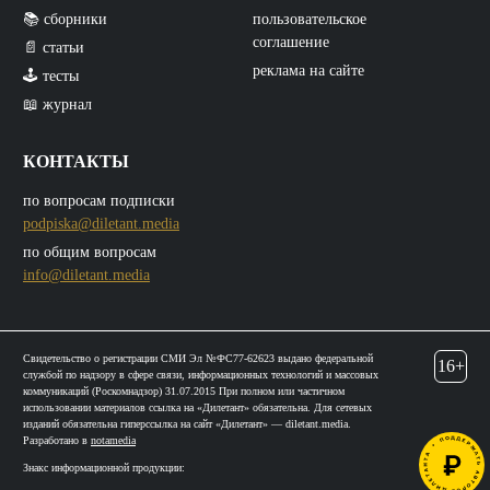
📚 сборники
пользовательское
соглашение
📄 статьи
реклама на сайте
🕹️ тесты
📖 журнал
КОНТАКТЫ
по вопросам подписки
podpiska@diletant.media
по общим вопросам
info@diletant.media
Свидетельство о регистрации СМИ Эл №ФС77-62623 выдано федеральной
16+
службой по надзору в сфере связи, информационных технологий и массовых
коммуникаций (Роскомнадзор) 31.07.2015 При полном или частичном
использовании материалов ссылка на «Дилетант» обязательна. Для сетевых
изданий обязательна гиперссылка на сайт «Дилетант» — diletant.media.
Разработано в
notamedia
Знакс информационной продукции: