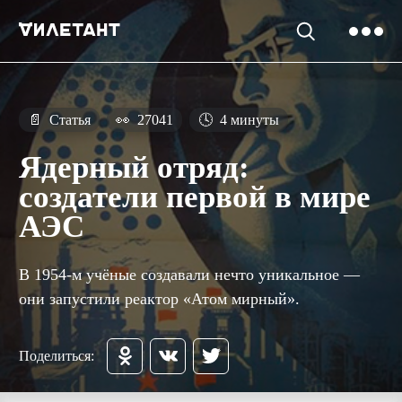
📄
Статья
👀
27041
🕓
4 минуты
Ядерный отряд:
создатели первой в мире
АЭС
В 1954-м учёные создавали нечто уникальное —
они запустили реактор «Атом мирный».
Поделиться: