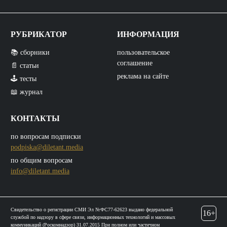
РУБРИКАТОР
ИНФОРМАЦИЯ
📚 сборники
пользовательское
соглашение
📄 статьи
реклама на сайте
🕹️ тесты
📖 журнал
КОНТАКТЫ
по вопросам подписки
podpiska@diletant.media
по общим вопросам
info@diletant.media
Свидетельство о регистрации СМИ Эл №ФС77-62623 выдано федеральной
16+
службой по надзору в сфере связи, информационных технологий и массовых
коммуникаций (Роскомнадзор) 31.07.2015 При полном или частичном