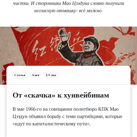
чистки. И сторонники Мао Цзэдуна словно получили
негласную отмашку: всё можно.
Статьи
Азия
XX век
От «скачка» к хунвейбинам
В мае 1966-го на совещании политбюро КПК Мао
Цзэдун объявил борьбу с теми партийцами, которые
«идут по капиталистическому пути».