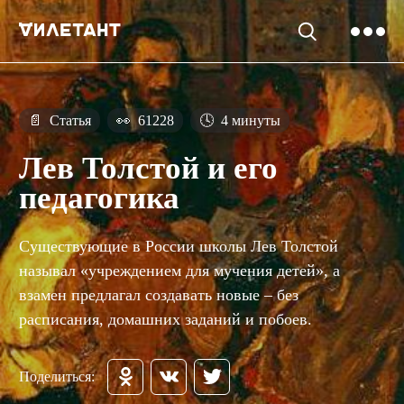
📄
Статья
👀
61228
🕓
4 минуты
Лев Толстой и его
педагогика
Существующие в России школы Лев Толстой
называл «учреждением для мучения детей», а
взамен предлагал создавать новые – без
расписания, домашних заданий и побоев.
Поделиться: