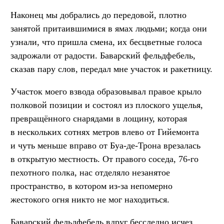
Наконец мы добрались до передовой, плотно
занятой притаившимися в ямах людьми; когда они
узнали, что пришла смена, их бесцветные голоса
задрожали от радости. Баварский фельдфебель,
сказав пару слов, передал мне участок и ракетницу.
Участок моего взвода образовывал правое крыло
полковой позиции и состоял из плоского ущелья,
превращённого снарядами в лощину, которая
в нескольких сотнях метров влево от Гийемонта
и чуть меньше вправо от Буа-де-Трона врезалась
в открытую местность. От правого соседа, 76-го
пехотного полка, нас отделяло незанятое
пространство, в котором из-за непомерно
жестокого огня никто не мог находиться.
Баварский фельдфебель вдруг бесследно исчез,