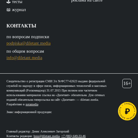
реклама на сайте
🕹️ тесты
📖 журнал
КОНТАКТЫ
по вопросам подписки
podpiska@diletant.media
по общим вопросам
info@diletant.media
Свидетельство о регистрации СМИ Эл №ФС77-62623 выдано федеральной
16+
службой по надзору в сфере связи, информационных технологий и массовых
коммуникаций (Роскомнадзор) 31.07.2015 При полном или частичном
использовании материалов ссылка на «Дилетант» обязательна. Для сетевых
изданий обязательна гиперссылка на сайт «Дилетант» — diletant.media.
Разработано в
notamedia
Знакс информационной продукции:
Главный редактор: Денис Алексеевич Загорский
Контакты редакции:
boss@diletant.media
,
+7 (985) 649-33-46