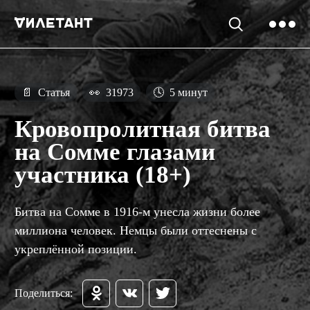
📄
Статья
👀
31973
🕓
5 минут
Кровопролитная битва
на Сомме глазами
участника (18+)
Битва на Сомме в 1916-м унесла жизни более
миллиона человек. Немцы были оттеснены с
укреплённой позиции.
Поделиться: