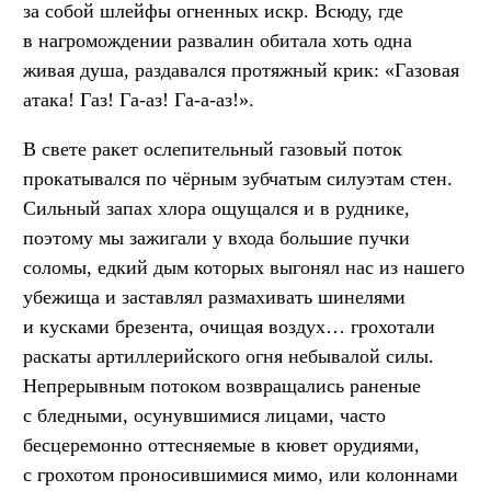
за собой шлейфы огненных искр. Всюду, где
в нагромождении развалин обитала хоть одна
живая душа, раздавался протяжный крик: «Газовая
атака! Газ! Га-аз! Га-а-аз!».
В свете ракет ослепительный газовый поток
прокатывался по чёрным зубчатым силуэтам стен.
Сильный запах хлора ощущался и в руднике,
поэтому мы зажигали у входа большие пучки
соломы, едкий дым которых выгонял нас из нашего
убежища и заставлял размахивать шинелями
и кусками брезента, очищая воздух… грохотали
раскаты артиллерийского огня небывалой силы.
Непрерывным потоком возвращались раненые
с бледными, осунувшимися лицами, часто
бесцеремонно оттесняемые в кювет орудиями,
с грохотом проносившимися мимо, или колоннами