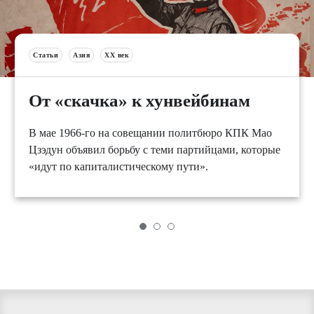
Статьи
Азия
XX век
От «скачка» к хунвейбинам
В мае 1966-го на совещании политбюро КПК Мао
Цзэдун объявил борьбу с теми партийцами, которые
«идут по капиталистическому пути».