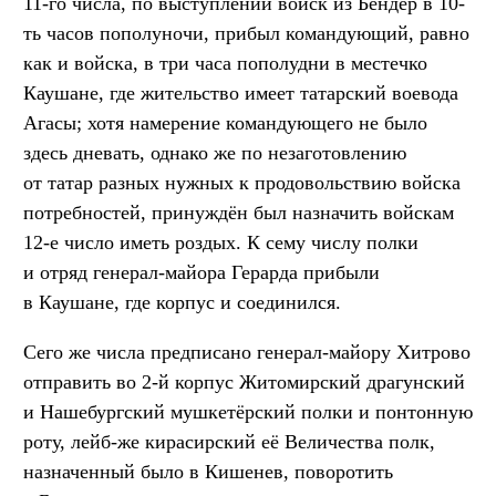
11-го числа, по выступлении войск из Бендер в 10-
ть часов пополуночи, прибыл командующий, равно
как и войска, в три часа пополудни в местечко
Каушане, где жительство имеет татарский воевода
Агасы; хотя намерение командующего не было
здесь дневать, однако же по незаготовлению
от татар разных нужных к продовольствию войска
потребностей, принуждён был назначить войскам
12-е число иметь роздых. К сему числу полки
и отряд генерал-майора Герарда прибыли
в Каушане, где корпус и соединился.
Сего же числа предписано генерал-майору Хитрово
отправить во 2-й корпус Житомирский драгунский
и Нашебургский мушкетёрский полки и понтонную
роту, лейб-же кирасирский её Величества полк,
назначенный было в Кишенев, поворотить