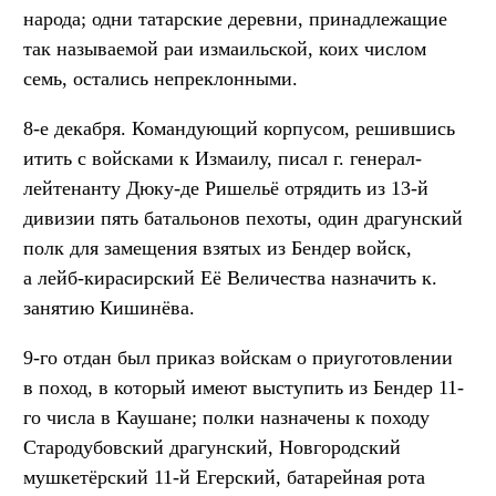
народа; одни татарские деревни, принадлежащие
так называемой раи измаильской, коих числом
семь, остались непреклонными.
8-е декабря. Командующий корпусом, решившись
итить с войсками к Измаилу, писал г. генерал-
лейтенанту Дюку-де Ришельё отрядить из 13-й
дивизии пять батальонов пехоты, один драгунский
полк для замещения взятых из Бендер войск,
а лейб-кирасирский Её Величества назначить к.
занятию Кишинёва.
9-го отдан был приказ войскам о приуготовлении
в поход, в который имеют выступить из Бендер 11-
го числа в Каушане; полки назначены к походу
Стародубовский драгунский, Новгородский
мушкетёрский 11-й Егерский, батарейная рота