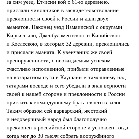
за сим уезд. Ет-исин кой с 61-ю деревнею,
прислали чиновников в засвидетельствование
преклонности своей к России и дали двух
аманатов. Наконец уезд Измаилской с округами
Киргисскою, Дженбуламентскою и Киоибескою
и Коелескою, в которых 32 деревни, преклонились
и прислали аманата. К увенчанию же своей
препорученности, с неожидаемым успехом
счастливо исполненной, прибыли отправленные
на возвратном пути в Каушаны к тамошнему над
татарами воеводе и сего убедили в знак верности
своей к нашей стороне и преклонности к России
прислать к командующему брата своего в залог.
Таким образом сей варварский, жестокий
и недоверчивый народ был благополучно
преклонён к российской стороне и успокоен тогда,
когда мог до 30 тысяч собрать вооружённого