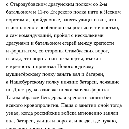
с Стародубовским драгунским полком со 2-ы
батальоном и 11-го Егерского полка идти к Ясским
воротам и, пройдя оные, занять улицы и вал, что
и исполнено с особливою скоростью и точностью,
а сам командующий, пройдя с несколькими
драгунами и батальоном егерей между крепости
и форштатом, со стороны Стамбулских ворот,
и видя, что ворота сии не заперты, въехал
в крепость и приказал Новогородскому
мушкетёрскому полку занять вал и батареи,
а Нашебургскому полку нижние батареи, лежащие
по Днестру, козачие же полки заняли форштат.
Таким образом Бендерская крепость занята без
всякого кровопролития. Паша о занятии оной тогда
узнал, когда российские войска мгновенно заняли
вал, батареи, улицы и ворота, и везде, где нужно,
учредили посты и караулы.