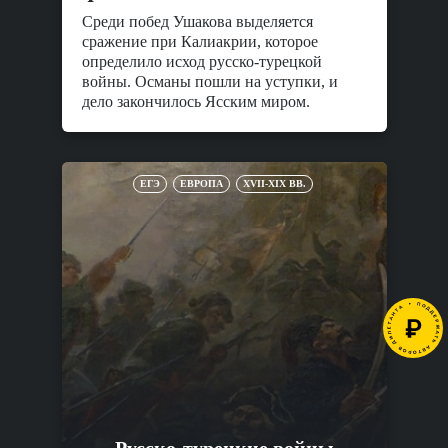
Среди побед Ушакова выделяется
сражение при Калиакрии, которое
определило исход русско-турецкой
войны. Османы пошли на уступки, и
дело закончилось Ясским миром.
ЕГЭ
ЕВРОПА
XVII-XIX ВВ.