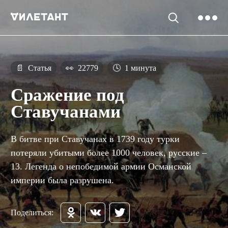
📄
Статья
👀
22779
🕓
1 минута
Сражение под
Ставучанами
В битве при Ставучанах в 1739 году турки
потеряли убитыми более 1000 человек, русские –
13. Легенда о непобедимой армии Османской
империи была разрушена.
Поделиться: