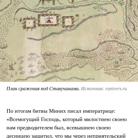
План сражения под Ставучанами.
Источник: runivers.ru
По итогам битвы Миних писал императрице:
«Всемогущий Господь, который милостиею своею
нам предводителем был, всевышнею своею
десницею защитил, что мы через неприятельский