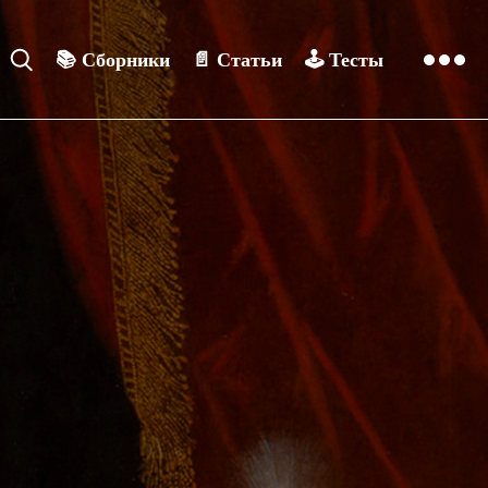
📚
Сборники
📄
Статьи
🕹️
Тесты