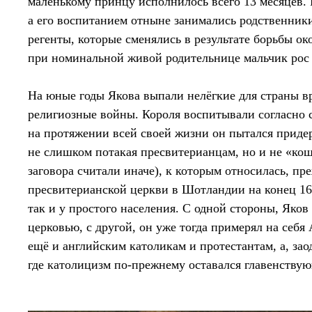
маленькому принцу исполнилось всего 13 месяцев. 
а его воспитанием отныне занимались родственник
регенты, которые сменялись в результате борьбы о
при номинальной живой родительнице мальчик рос
На юные годы Якова выпали нелёгкие для страны в
религиозные войны. Короля воспитывали согласно 
на протяжении всей своей жизни он пытался приде
не слишком потакая пресвитерианцам, но и не «кош
заговора считали иначе), к которым относилась, пре
пресвитерианской церкви в Шотландии на конец 16-
так и у простого населения. С одной стороны, Яко
церковью, с другой, он уже тогда примерял на себя
ещё и английским католикам и протестантам, а, за
где католицизм по-прежнему оставался главенству