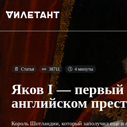
📄
Статья
👀
38711
🕓
4 минуты
Яков I — первый
английском прест
Король Шотландии, который заполучил ещё и 