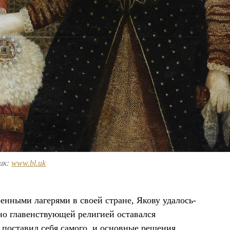
ик:
www.bl.uk
нными лагерями в своей стране, Якову удалось-
но главенствующей религией оставался
 поставил себя самого, и основные решения,