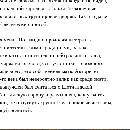
Больше свою мать Яков так никогда и не видел,
и опальной королевы, а также бесконечные
коловластных группировок дворян. Так что даже
 фактически сиротой.
ремена: Шотландию продолжали терзать
с протестантскими традициями, однако
рживаться относительно нейтрального курса,
маря» католиков (хотя участники Порохового
жде всего, его собственная мать. Авторитет
го века был невероятно велик как среди знати,
в вынужден был считаться с Шотландской
 Английскую корону и размышлял, как угодить
одно, не отпугнуть крупные материковые державы,
ющей религией.