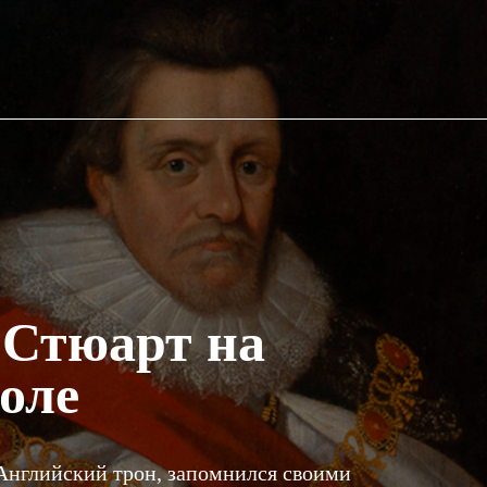
 Стюарт на
оле
Английский трон, запомнился своими