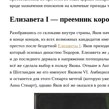
вроде назначения епископов на ключевые приходы т
Елизавета I — преемник кор
Разобравшись со склоками внутри страны, Яков нач
в конце концов, из всех возможных кандидатов име
престол после бездетной
Елизаветы I
. Яков приходи
который основал династию Тюдоров. Елизавета же д
и до последнего держала в напряжении потенциаль
всё же сделала выбор в пользу Якова. Отныне в Анг
в Шотландии же его именуют Яковом VI. Амбициозн
и останется для этого Стюарта мечтой (которую уже
Анна Стюарт), однако Яков всё же оказался в роли 