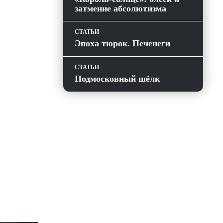
затмение абсолютизма
СТАТЬИ
Эпоха тюрок. Печенеги
СТАТЬИ
Подмосковный шёлк