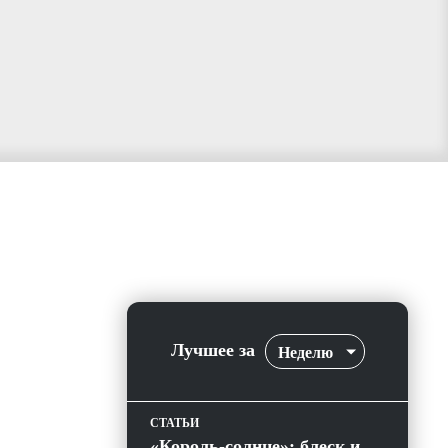
Лучшее за
Неделю
СТАТЬИ
«Король-солнце»: блеск и