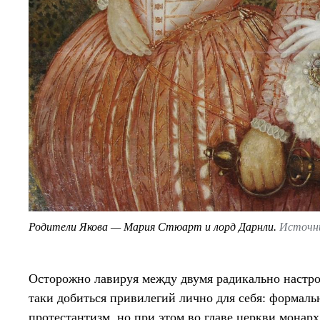
Родители Якова — Мария Стюарт и лорд Дарнли.
Источн
Осторожно лавируя между двумя радикально настрое
таки добиться привилегий лично для себя: формаль
протестантизм, но при этом во главе церкви монарх