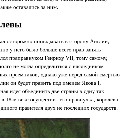
акже оставались за ним.
олевы
ал осторожно поглядывать в сторону Англии,
нно у него было больше всего прав занять
лся праправнуком Генриху VII, тому самому,
олго не могла определиться с наследником
ных преемников, однако уже перед самой смертью
лии он будет править под именем Якова I,
ая идея объединить две страны в одну так
 в 18-м веке осуществит его правнучка, королева
единого правителя двух не последних государств.