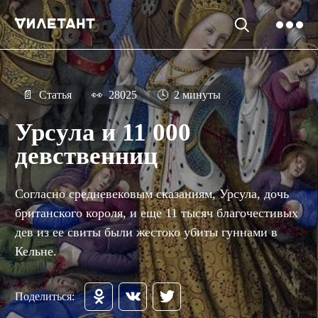
📄
Статья
👀
28025
🕓
2 минуты
Урсула и 11 000
девственниц
Согласно средневековым сказаниям, Урсула, дочь
британского короля, и еще 11 тысяч благочестивых
дев из ее свиты были жестоко убиты гуннами в
Кельне.
Поделиться: