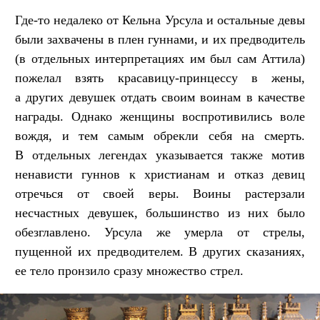
Где-то недалеко от Кельна Урсула и остальные девы
были захвачены в плен гуннами, и их предводитель
(в отдельных интерпретациях им был сам Аттила)
пожелал взять красавицу-принцессу в жены,
а других девушек отдать своим воинам в качестве
награды. Однако женщины воспротивились воле
вождя, и тем самым обрекли себя на смерть.
В отдельных легендах указывается также мотив
ненависти гуннов к христианам и отказ девиц
отречься от своей веры. Воины растерзали
несчастных девушек, большинство из них было
обезглавлено. Урсула же умерла от стрелы,
пущенной их предводителем. В других сказаниях,
ее тело пронзило сразу множество стрел.