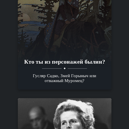
Кто ты из персонажей былин?
Гусляр Садко, Змей Горыныч или
отважный Муромец?