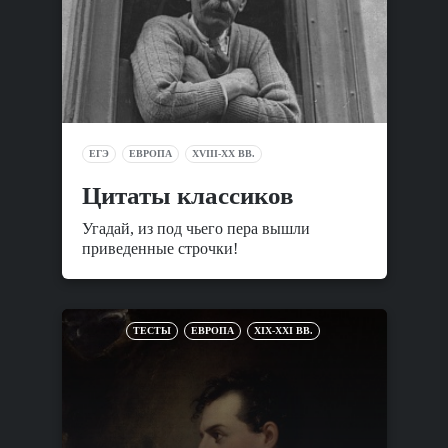
ЕГЭ
ЕВРОПА
XVIII-XX ВВ.
Цитаты классиков
Угадай, из под чьего пера вышли
приведенные строчки!
ТЕСТЫ
ЕВРОПА
XIX-XXI ВВ.