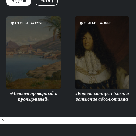
Неделю
Месяц
📚
СТАТЬИ
👀
62752
📚
СТАТЬИ
👀
36146
«Человек проворный и
«Король-солнце»: блеск и
пронырливый»
затмение абсолютизма
->