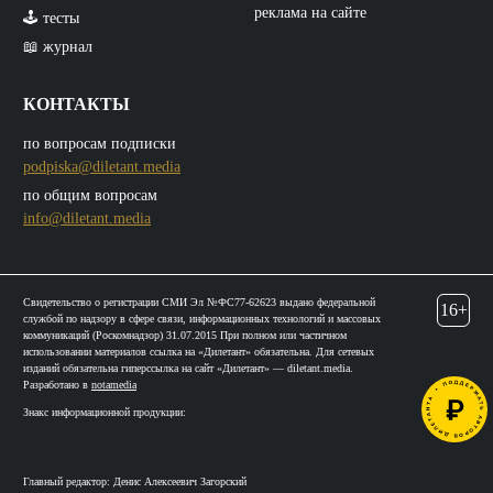
реклама на сайте
🕹️ тесты
📖 журнал
КОНТАКТЫ
по вопросам подписки
podpiska@diletant.media
по общим вопросам
info@diletant.media
Свидетельство о регистрации СМИ Эл №ФС77-62623 выдано федеральной
16+
службой по надзору в сфере связи, информационных технологий и массовых
коммуникаций (Роскомнадзор) 31.07.2015 При полном или частичном
использовании материалов ссылка на «Дилетант» обязательна. Для сетевых
изданий обязательна гиперссылка на сайт «Дилетант» — diletant.media.
Разработано в
notamedia
Знакс информационной продукции:
Главный редактор: Денис Алексеевич Загорский