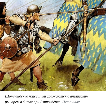
Шотландские копейщики сражаются с английским
рыцарем в битве при Бэннокбёрне.
Источник: