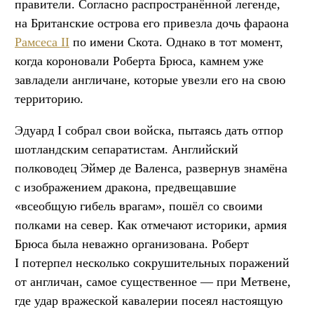
правители. Согласно распространённой легенде,
на Британские острова его привезла дочь фараона
Рамсеса II
по имени Скота. Однако в тот момент,
когда короновали Роберта Брюса, камнем уже
завладели англичане, которые увезли его на свою
территорию.
Эдуард I собрал свои войска, пытаясь дать отпор
шотландским сепаратистам. Английский
полководец Эймер де Валенса, развернув знамёна
с изображением дракона, предвещавшие
«всеобщую гибель врагам», пошёл со своими
полками на север. Как отмечают историки, армия
Брюса была неважно организована. Роберт
I потерпел несколько сокрушительных поражений
от англичан, самое существенное — при Метвене,
где удар вражеской кавалерии посеял настоящую