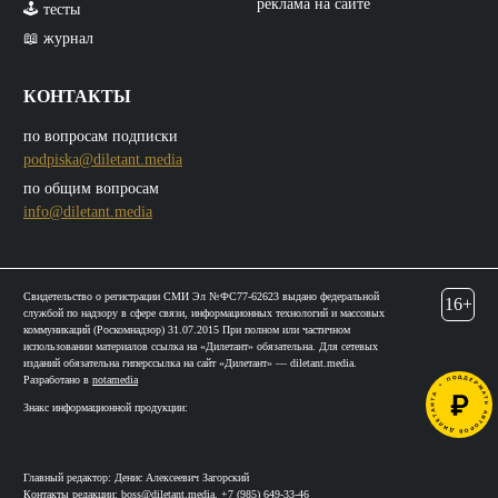
реклама на сайте
🕹️ тесты
📖 журнал
КОНТАКТЫ
по вопросам подписки
podpiska@diletant.media
по общим вопросам
info@diletant.media
Свидетельство о регистрации СМИ Эл №ФС77-62623 выдано федеральной
16+
службой по надзору в сфере связи, информационных технологий и массовых
коммуникаций (Роскомнадзор) 31.07.2015 При полном или частичном
использовании материалов ссылка на «Дилетант» обязательна. Для сетевых
изданий обязательна гиперссылка на сайт «Дилетант» — diletant.media.
Разработано в
notamedia
Знакс информационной продукции:
Главный редактор: Денис Алексеевич Загорский
Контакты редакции:
boss@diletant.media
,
+7 (985) 649-33-46