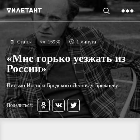
📄
Статья
👀
16930
🕓
1 минута
«Мне горько уезжать из
России»
Письмо Иосифа Бродского Леониду Брежневу.
Поделиться: