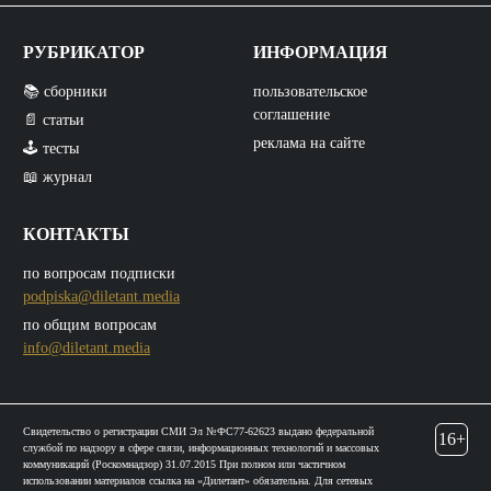
РУБРИКАТОР
ИНФОРМАЦИЯ
📚 сборники
пользовательское
соглашение
📄 статьи
реклама на сайте
🕹️ тесты
📖 журнал
КОНТАКТЫ
по вопросам подписки
podpiska@diletant.media
по общим вопросам
info@diletant.media
Свидетельство о регистрации СМИ Эл №ФС77-62623 выдано федеральной
16+
службой по надзору в сфере связи, информационных технологий и массовых
коммуникаций (Роскомнадзор) 31.07.2015 При полном или частичном
использовании материалов ссылка на «Дилетант» обязательна. Для сетевых