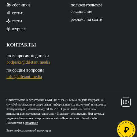
📚 сборники
пользовательское
соглашение
📄 статьи
реклама на сайте
🕹️ тесты
📖 журнал
КОНТАКТЫ
по вопросам подписки
podpiska@diletant.media
по общим вопросам
info@diletant.media
Свидетельство о регистрации СМИ Эл №ФС77-62623 выдано федеральной
16+
службой по надзору в сфере связи, информационных технологий и массовых
коммуникаций (Роскомнадзор) 31.07.2015 При полном или частичном
использовании материалов ссылка на «Дилетант» обязательна. Для сетевых
изданий обязательна гиперссылка на сайт «Дилетант» — diletant.media.
Разработано в
notamedia
Знакс информационной продукции: