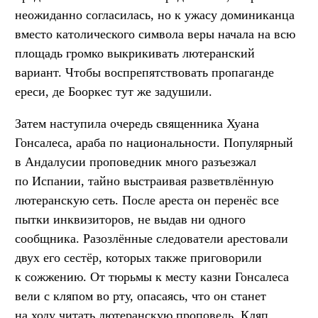
неожиданно согласилась, но к ужасу доминиканца
вместо католического символа веры начала на всю
площадь громко выкрикивать лютеранский
вариант. Чтобы воспрепятствовать пропаганде
ереси, де Бооркес тут же задушили.
Затем наступила очередь священника Хуана
Гонсалеса, араба по национальности. Популярный
в Андалусии проповедник много разъезжал
по Испании, тайно выстраивая разветвлённую
лютеранскую сеть. После ареста он перенёс все
пытки инквизиторов, не выдав ни одного
сообщника. Разозлённые следователи арестовали
двух его сестёр, которых также приговорили
к сожжению. От тюрьмы к месту казни Гонсалеса
вели с кляпом во рту, опасаясь, что он станет
на ходу читать лютеранскую проповедь. Кляп