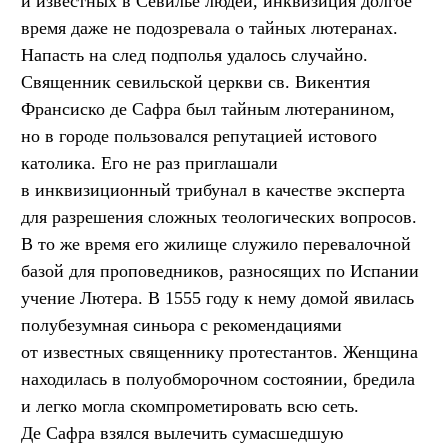
и известных в Севилье людей, инквизиция долгое
время даже не подозревала о тайных лютеранах.
Напасть на след подполья удалось случайно.
Священник севильской церкви св. Викентия
Франсиско де Сафра был тайным лютеранином,
но в городе пользовался репутацией истового
католика. Его не раз приглашали
в инквизиционный трибунал в качестве эксперта
для разрешения сложных теологических вопросов.
В то же время его жилище служило перевалочной
базой для проповедников, разносящих по Испании
учение Лютера. В 1555 году к нему домой явилась
полубезумная синьора с рекомендациями
от известных священнику протестантов. Женщина
находилась в полуобморочном состоянии, бредила
и легко могла скомпрометировать всю сеть.
Де Сафра взялся вылечить сумасшедшую