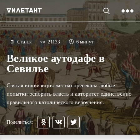
📄
Статья
👀
21133
🕓
6 минут
Великое аутодафе в
Севилье
Святая инквизиция жёстко пресекала любые
попытки оспорить власть и авторитет единственно
правильного католического вероучения.
Поделиться: