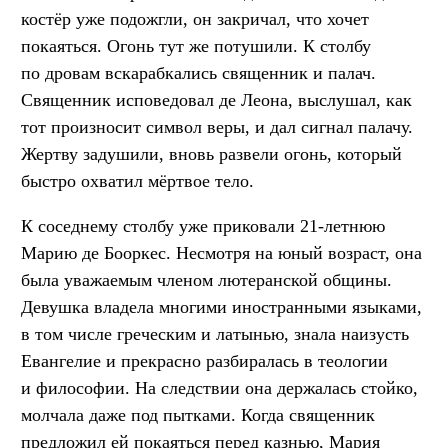
костёр уже подожгли, он закричал, что хочет
покаяться. Огонь тут же потушили. К столбу
по дровам вскарабкались священник и палач.
Священник исповедовал де Леона, выслушал, как
тот произносит символ веры, и дал сигнал палачу.
Жертву задушили, вновь развели огонь, который
быстро охватил мёртвое тело.
К соседнему столбу уже приковали 21-летнюю
Марию де Бооркес. Несмотря на юный возраст, она
была уважаемым членом лютеранской общины.
Девушка владела многими иностранными языками,
в том числе греческим и латынью, знала наизусть
Евангелие и прекрасно разбиралась в теологии
и философии. На следствии она держалась стойко,
молчала даже под пытками. Когда священник
предложил ей покаяться перед казнью, Мария