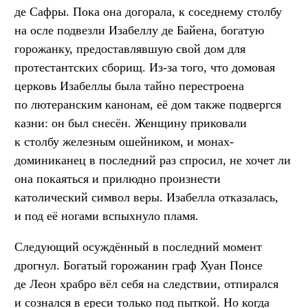
де Сафры. Пока она догорала, к соседнему столбу
на осле подвезли Изабеллу де Байена, богатую
горожанку, предоставлявшую свой дом для
протестантских сборищ. Из-за того, что домовая
церковь Изабеллы была тайно перестроена
по лютеранским канонам, её дом также подвергся
казни: он был снесён. Женщину приковали
к столбу железным ошейником, и монах-
доминиканец в последний раз спросил, не хочет ли
она покаяться и прилюдно произнести
католический символ веры. Изабелла отказалась,
и под её ногами вспыхнуло пламя.
Следующий осуждённый в последний момент
дрогнул. Богатый горожанин граф Хуан Понсе
де Леон храбро вёл себя на следствии, отпирался
и сознался в ереси только под пыткой. Но когда