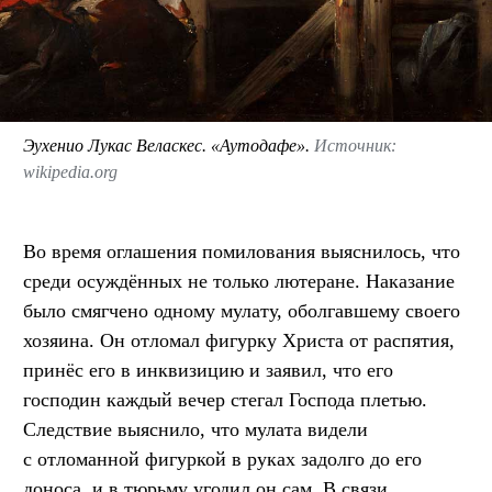
Эухенио Лукас Веласкес. «Аутодафе».
Источник:
wikipedia.org
Во время оглашения помилования выяснилось, что
среди осуждённых не только лютеране. Наказание
было смягчено одному мулату, оболгавшему своего
хозяина. Он отломал фигурку Христа от распятия,
принёс его в инквизицию и заявил, что его
господин каждый вечер стегал Господа плетью.
Следствие выяснило, что мулата видели
с отломанной фигуркой в руках задолго до его
доноса, и в тюрьму угодил он сам. В связи