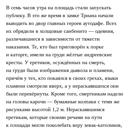
В семь часов утра на площадь стали запускать
публику. В это же время в замке Триана начали
выводить во двор главных героев аутодафе. Всех
их обрядили в холщовые санбенито — одеяния,
различавшиеся в зависимости от тяжести
наказания. Те, кто был приговорён к порке
и каторге, имели на груди жёлтые андреевские
кресты. У еретиков, осуждённых на смерть,
на груди были изображения дьявола и пламени,
причём у тех, кто покаялся в своих грехах, языки
пламени смотрели вверх, а у нераскаявшихся они
были перевёрнуты. Кроме того, смертникам надели
на головы карочи — бумажные колпаки с теми же
рисунками высотой 1,2 м. Нераскаявшимся
еретикам, которые своими речами на пути
к площади могли поколебать веру зевак-католиков,