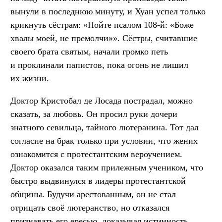
вынули в последнюю минуту, и Хуан успел только
крикнуть сёстрам: «Пойте псалом 108-й: «Боже
хвалы моей, не премолчи»». Сёстры, считавшие
своего брата святым, начали громко петь
и проклинали папистов, пока огонь не лишил
их жизни.
Доктор Кристобал де Лосада пострадал, можно
сказать, за любовь. Он просил руки дочери
знатного севильца, тайного лютеранина. Тот дал
согласие на брак только при условии, что жених
ознакомится с протестантским вероучением.
Доктор оказался таким прилежным учеником, что
быстро выдвинулся в лидеры протестантской
общины. Будучи арестованным, он не стал
отрицать своё лютеранство, но отказался
признавать его ересью, доказывая истинность