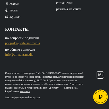
соглашение
📄 статьи
реклама на сайте
🕹️ тесты
📖 журнал
КОНТАКТЫ
по вопросам подписки
podpiska@diletant.media
по общим вопросам
info@diletant.media
Свидетельство о регистрации СМИ Эл №ФС77-62623 выдано федеральной
16+
службой по надзору в сфере связи, информационных технологий и массовых
коммуникаций (Роскомнадзор) 31.07.2015 При полном или частичном
использовании материалов ссылка на «Дилетант» обязательна. Для сетевых
изданий обязательна гиперссылка на сайт «Дилетант» — diletant.media.
Разработано в
notamedia
Знакс информационной продукции: