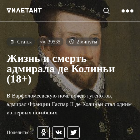
📄
Статья
👀
39535
🕓
2 минуты
Жизнь и смерть
адмирала де Колиньи
(18+)
В Варфоломеевскую ночь вождь гугенотов,
адмирал Франции Гаспар II де Колиньи стал одним
из первых погибших.
Поделиться: