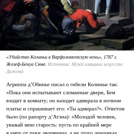
«Убийство Колиньи в Варфоломеевскую ночь», 1787 г.
Жозеф-Бенуа Сюве.
Источник: Музей изящных искусств
Дижона
Агриппа д’Обинье писал о гибели Колиньи так:
«Пока они испытывают сломанные двери, Бем
входит в комнату; он находит адмирала в ночном
платье и спрашивает его: «Ты адмирал?». Ответом
было (по рапорту д’Атэна): «Молодой человек,
уважай мою старость: пусть по крайней мере
я умру от руки дворянина, а не этого денщика».