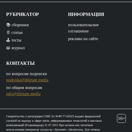
РУБРИКАТОР
ИНФОРМАЦИЯ
📚 сборники
пользовательское
соглашение
📄 статьи
реклама на сайте
🕹️ тесты
📖 журнал
КОНТАКТЫ
по вопросам подписки
podpiska@diletant.media
по общим вопросам
info@diletant.media
Свидетельство о регистрации СМИ Эл №ФС77-62623 выдано федеральной
16+
службой по надзору в сфере связи, информационных технологий и массовых
коммуникаций (Роскомнадзор) 31.07.2015 При полном или частичном
использовании материалов ссылка на «Дилетант» обязательна. Для сетевых