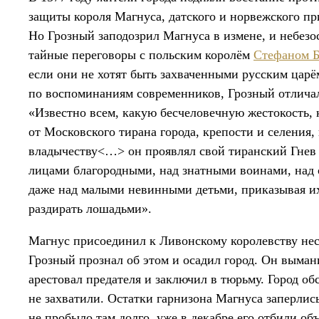
защиты короля Магнуса, датского и норвежского п
Но Грозный заподозрил Магнуса в измене, и небезо
тайные переговоры с польским королём
Стефаном Б
если они не хотят быть захваченными русским царём
по воспоминаниям современников, Грозный отличал
«Известно всем, какую бесчеловечную жестокость, 
от Московского тирана города, крепости и селения
владычеству<…> он проявлял свой тиранский Гнев б
лицами благородными, над знатными воинами, над
даже над малыми невинными детьми, приказывая их 
раздирать лошадьми».
Магнус присоединил к Ливонскому королевству неск
Грозный прознал об этом и осадил город. Он выман
арестовал предателя и заключил в тюрьму. Город об
не захватили. Остатки гарнизона Магнуса заперлись
не пробыло там долго, уже в декабре его отбили о