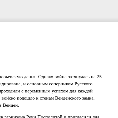
юрьевскую дань». Однако война затянулась на 25
видирована, и основным соперником Русского
 проходили с переменным успехом для каждой
е войско подошло к стенам Венденского замка.
в Венден.
ив гарнизона Речи Посполитой и пригласили для