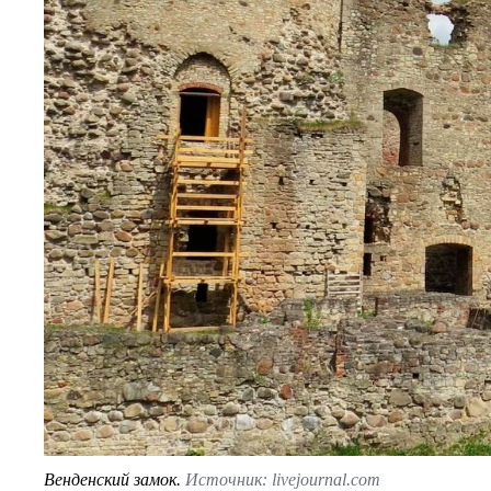
Венденский замок.
Источник: livejournal.com