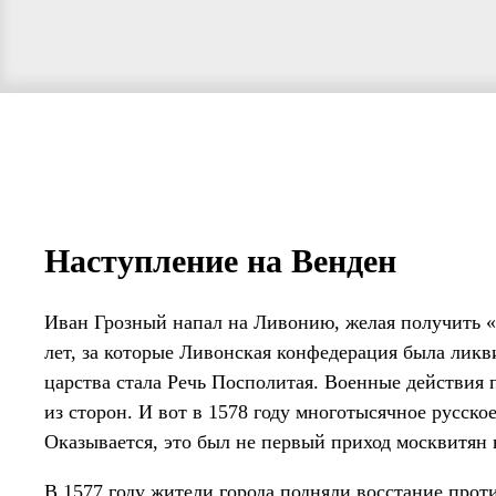
Наступление на Венден
Иван Грозный напал на Ливонию, желая получить «
лет, за которые Ливонская конфедерация была лик
царства стала Речь Посполитая. Военные действия
из сторон. И вот в 1578 году многотысячное русско
Оказывается, это был не первый приход москвитян 
В 1577 году жители города подняли восстание прот