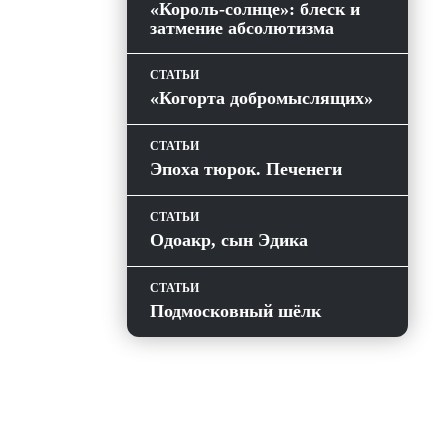
«Король-солнце»: блеск и
затмение абсолютизма
СТАТЬИ
«Когорта добромыслящих»
СТАТЬИ
Эпоха тюрок. Печенеги
СТАТЬИ
Одоакр, сын Эдика
СТАТЬИ
Подмосковный шёлк