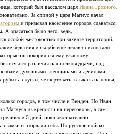
ринца, который был вассалом царя
Ивана Грозного.
сновательно. За спиной у царя Магнус начал
аторием
и призывал население городов сдаваться,
. А опасаться было чего, ведь,
ся особой жестокостью при захвате территорий:
какие бедствия и скорбь ещё недавно испытали
, которые он покорил своему ужасному
ез всякого различия над полководцами, над
 особами духовными, женщинами и девицами,
рубить в куски, четвертовать, втыкать на копья,
олько городов, в том числе и Венден. Но Иван
ил Магнуса из крепости на переговоры, а сам
стреливали 5 дней, пока окончательно
 в замке и взорвали себя. Но русское войско
бъединённые польские и немецкие отряды. Они