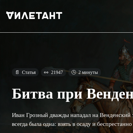
📄
Статья
👀
21947
🕓
2 минуты
Битва при Венден
Иван Грозный дважды нападал на Венденский з
всегда была одна: взять в осаду и беспрестанно