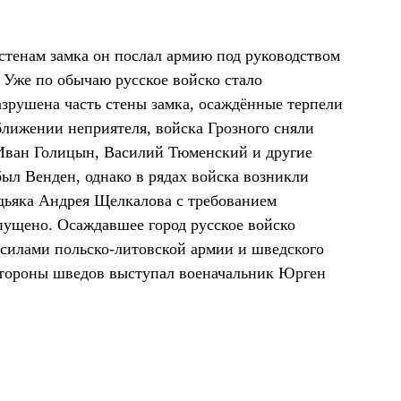
стенам замка он послал армию под руководством
 Уже по обычаю русское войско стало
азрушена часть стены замка, осаждённые терпели
лижении неприятеля, войска Грозного сняли
а Иван Голицын, Василий Тюменский и другие
ыл Венден, однако в рядах войска возникли
 дьяка Андрея Щелкалова с требованием
пущено. Осаждавшее город русское войско
 силами польско-литовской армии и шведского
стороны шведов выступал военачальник Юрген