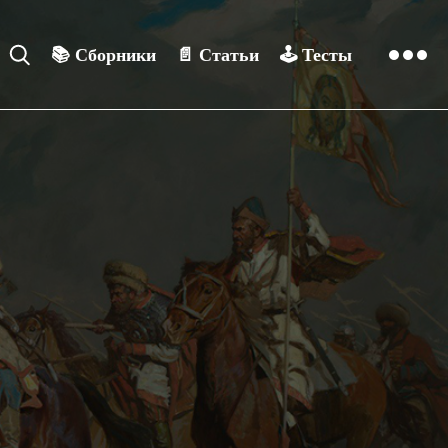
📚
Сборники
📄
Статьи
🕹️
Тесты