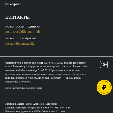
📖 журнал
КОНТАКТЫ
по вопросам подписки
podpiska@diletant.media
по общим вопросам
info@diletant.media
Свидетельство о регистрации СМИ Эл №ФС77-62623 выдано федеральной
16+
службой по надзору в сфере связи, информационных технологий и массовых
коммуникаций (Роскомнадзор) 31.07.2015 При полном или частичном
использовании материалов ссылка на «Дилетант» обязательна. Для сетевых
изданий обязательна гиперссылка на сайт «Дилетант» — diletant.media.
Разработано в
notamedia
Знакс информационной продукции:
Главный редактор: Денис Алексеевич Загорский
Контакты редакции:
boss@diletant.media
,
+7 (985) 649-33-46
Наименование учредителя: ООО «Образование - 21 век»