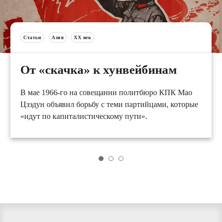
Статьи
Азия
XX век
От «скачка» к хунвейбинам
В мае 1966-го на совещании политбюро КПК Мао
Цзэдун объявил борьбу с теми партийцами, которые
«идут по капиталистическому пути».