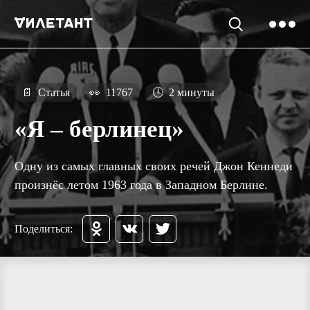
📄
Статья
👀
11767
🕓
2 минуты
«Я – берлинец»
Одну из самых главных своих речей Джон Кеннеди
произнёс летом 1963 года в Западном Берлине.
Поделиться: