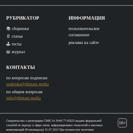
РУБРИКАТОР
ИНФОРМАЦИЯ
📚 сборники
пользовательское
соглашение
📄 статьи
реклама на сайте
🕹️ тесты
📖 журнал
КОНТАКТЫ
по вопросам подписки
podpiska@diletant.media
по общим вопросам
info@diletant.media
Свидетельство о регистрации СМИ Эл №ФС77-62623 выдано федеральной
16+
службой по надзору в сфере связи, информационных технологий и массовых
коммуникаций (Роскомнадзор) 31.07.2015 При полном или частичном