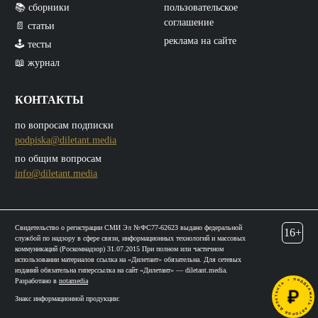
📚 сборники
пользовательское
соглашение
📄 статьи
реклама на сайте
🕹️ тесты
📖 журнал
КОНТАКТЫ
по вопросам подписки
podpiska@diletant.media
по общим вопросам
info@diletant.media
Свидетельство о регистрации СМИ Эл №ФС77-62623 выдано федеральной
16+
службой по надзору в сфере связи, информационных технологий и массовых
коммуникаций (Роскомнадзор) 31.07.2015 При полном или частичном
использовании материалов ссылка на «Дилетант» обязательна. Для сетевых
изданий обязательна гиперссылка на сайт «Дилетант» — diletant.media.
Разработано в
notamedia
Знакс информационной продукции: