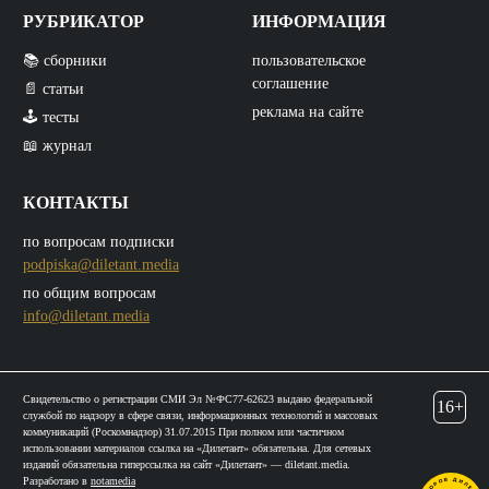
РУБРИКАТОР
ИНФОРМАЦИЯ
📚 сборники
пользовательское
соглашение
📄 статьи
реклама на сайте
🕹️ тесты
📖 журнал
КОНТАКТЫ
по вопросам подписки
podpiska@diletant.media
по общим вопросам
info@diletant.media
Свидетельство о регистрации СМИ Эл №ФС77-62623 выдано федеральной
16+
службой по надзору в сфере связи, информационных технологий и массовых
коммуникаций (Роскомнадзор) 31.07.2015 При полном или частичном
использовании материалов ссылка на «Дилетант» обязательна. Для сетевых
изданий обязательна гиперссылка на сайт «Дилетант» — diletant.media.
Разработано в
notamedia